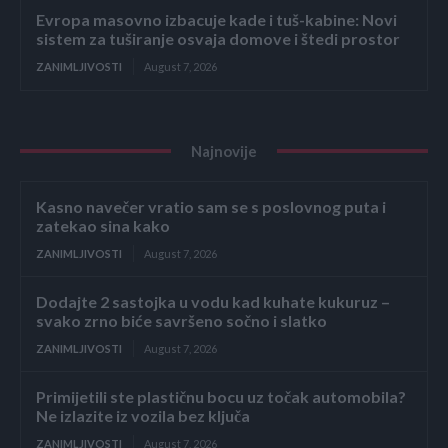
Evropa masovno izbacuje kade i tuš-kabine: Novi
sistem za tuširanje osvaja domove i štedi prostor
ZANIMLJIVOSTI
August 7, 2026
Najnovije
Kasno navečer vratio sam se s poslovnog puta i
zatekao sina kako
ZANIMLJIVOSTI
August 7, 2026
Dodajte 2 sastojka u vodu kad kuhate kukuruz –
svako zrno biće savršeno sočno i slatko
ZANIMLJIVOSTI
August 7, 2026
Primijetili ste plastičnu bocu uz točak automobila?
Ne izlazite iz vozila bez ključa
ZANIMLJIVOSTI
August 7, 2026