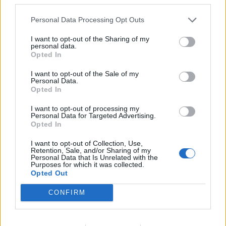
Personal Data Processing Opt Outs
I want to opt-out of the Sharing of my
personal data.
Opted In
– Razlikuju ribe kao vrstu životinje u odnosu na ostale
I want to opt-out of the Sale of my
Personal Data.
(vuk, medved, konj), ali ne i vrste ribe (pastrmka, štuka,
Opted In
smuđ) ili vrste bilo koje od tih životinja (medved-
I want to opt-out of processing my
panda/grizli ili konj – poni/frizijski) – objašnjava mama
Personal Data for Targeted Advertising.
koja je i postavila zadatak, prenosi “Žena Blic”.
Opted In
I want to opt-out of Collection, Use,
Retention, Sale, and/or Sharing of my
A ako se ne priznaju vrste riba, a mora da pliva, zaista jedini
Personal Data that Is Unrelated with the
odgovor može da bude –
šaba
, slažu se roditelji sa tvitera.
Purposes for which it was collected.
Opted Out
Imate li vi možda pravi odgovor?
CONFIRM