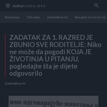
Jedna
Istina.info
Naslovna
Zdravlje
Zanimljivosti
Recepti za torte i k
ZADATAK ZA 1. RAZRED JE
ZBUNIO SVE RODITELJE: Niko
ne može da pogodi KOJA JE
ŽIVOTINJA U PITANJU,
pogledajte šta je dijete
odgovorilo
Zanimljivosti