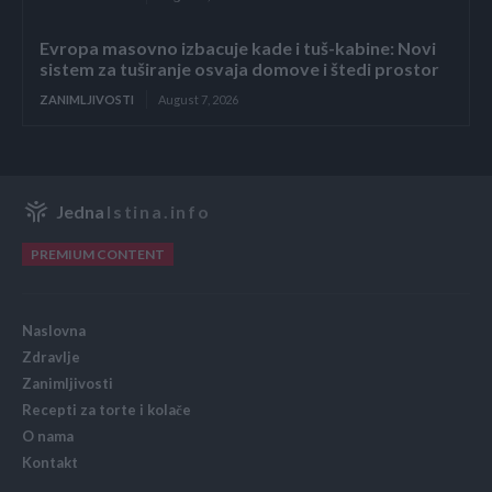
Evropa masovno izbacuje kade i tuš-kabine: Novi
sistem za tuširanje osvaja domove i štedi prostor
ZANIMLJIVOSTI
August 7, 2026
Jedna
Istina.info
PREMIUM CONTENT
Naslovna
Zdravlje
Zanimljivosti
Recepti za torte i kolače
O nama
Kontakt