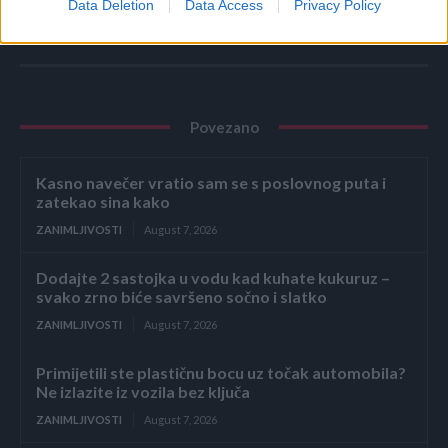
Data Deletion
Data Access
Privacy Policy
Povezano
Kasno navečer vratio sam se s poslovnog puta i
zatekao sina kako
ZANIMLJIVOSTI
August 7, 2026
Dodajte 2 sastojka u vodu kad kuhate kukuruz –
svako zrno biće savršeno sočno i slatko
ZANIMLJIVOSTI
August 7, 2026
Primijetili ste plastičnu bocu uz točak automobila?
Ne izlazite iz vozila bez ključa
ZANIMLJIVOSTI
August 7, 2026