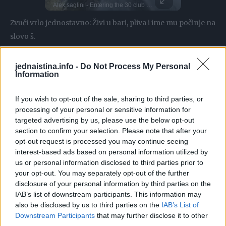
Roland Morley Brown is a New Zealand snowboarder, known for backcountry missions and big mountain descents! He’s sailed to the fjords of Norway and tracked fresh lines at The Remarkables in NZ He's ridden out on some dreamy lines, the top snowboarding spots are always unmatched! What's your favorite snowboarding spot?
Alex.saglini - Entering the 30 club with this one
flyingfloou -
DO NOT TRY Kayaker disappears into rushing wate
DO NOT TRY Huge 10m Sandpit drop... Enea achieved a Swiss record with this 1
Zvuči vrlo jednostavno: Živi u bari, pliva i ime mu počinje na
slovo š.
Odgovor djeteta je
šaba
, a većina roditelja složiće se sa
jednaistina.info -
Do Not Process My Personal
Information
njim. Jer, iako na prvi pogled zadatak djeluje logično, pa
biste mogli da kažete nešto poput šaran, štuka, šrac, ova
If you wish to opt-out of the sale, sharing to third parties, or
mama kaže da zadatak ne priznaje vrste riba.
processing of your personal or sensitive information for
targeted advertising by us, please use the below opt-out
section to confirm your selection. Please note that after your
opt-out request is processed you may continue seeing
interest-based ads based on personal information utilized by
us or personal information disclosed to third parties prior to
your opt-out. You may separately opt-out of the further
disclosure of your personal information by third parties on the
IAB’s list of downstream participants. This information may
also be disclosed by us to third parties on the
IAB’s List of
Downstream Participants
that may further disclose it to other
third parties.