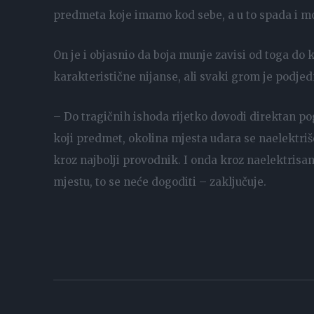
predmeta koje imamo kod sebe, a u to spada i mob
On je i objasnio da boja munje zavisi od toga do 
karakteristične nijanse, ali svaki grom je podje
– Do tragičnih ishoda rijetko dovodi direktan pog
koji predmet, okolina mjesta udara se naelektriše
kroz najbolji provodnik. I onda kroz naelektrisa
mjestu, to se neće dogoditi – zaključuje.