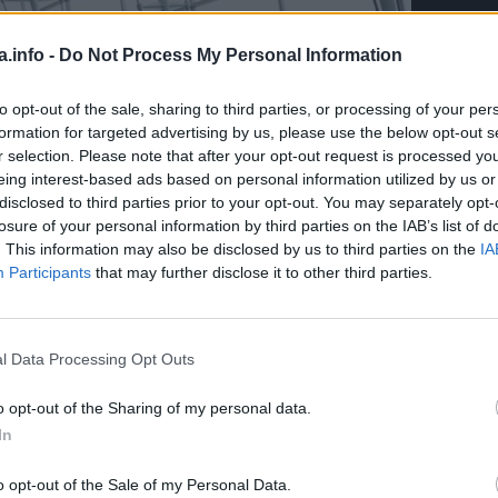
a.info -
Do Not Process My Personal Information
to opt-out of the sale, sharing to third parties, or processing of your per
formation for targeted advertising by us, please use the below opt-out s
r selection. Please note that after your opt-out request is processed y
eing interest-based ads based on personal information utilized by us or
disclosed to third parties prior to your opt-out. You may separately opt-
losure of your personal information by third parties on the IAB’s list of
. This information may also be disclosed by us to third parties on the
IA
Participants
that may further disclose it to other third parties.
mi, dr Vojinović kaže da moramo da uradimo dvije osnovne
unje i da se prema tome sklonimo.
l Data Processing Opt Outs
o opt-out of the Sharing of my personal data.
 koliko je grmljavina daleko. Ako je dovoljno blizu, treba s
In
u… Procjenićete na osnovu razlike između vremena pojavljiva
o opt-out of the Sale of my Personal Data.
ska, i ako prođe više od tri-četiri sekunde, onda je