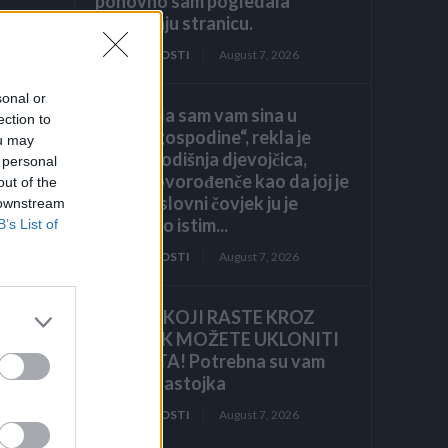
ponovno sam pogledala
posljednju stranicu.
ZANIMLJIVOSTI
August 7, 2026
sonal or
„Pronašla sam vam sina u
ection to
smeću, gospodine“, rekla je
ou may
sedmogodišnja djevojčica,
 personal
grleći novorođenče kao da joj je
out of the
brat. Poslovni čovjek ju je
 downstream
pogledao istim...
B’s List of
ZANIMLJIVOSTI
August 7, 2026
KOROV KOJI RASTE KROZ
ŠLJUNAK MOŽETE UKLONITI
U 24 SATA! Potrebna su vam
e
samo 2 sastojka
nja
ZANIMLJIVOSTI
August 7, 2026