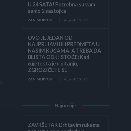
U 24 SATA! Potrebna su vam
samo 2 sastojka
ZANIMLJIVOSTI
August 7, 2026
OVO JE JEDAN OD
NAJPRLJAVIJIH PREDMETA U
NAŠIM KUĆAMA, A TREBA DA
BLISTA OD ČISTOĆE: Kad
čujete šta je u pitanju,
ZGROZIĆETE SE
ZANIMLJIVOSTI
August 7, 2026
n
Najnovije
ZAVRŠETAK Drhtavim rukama