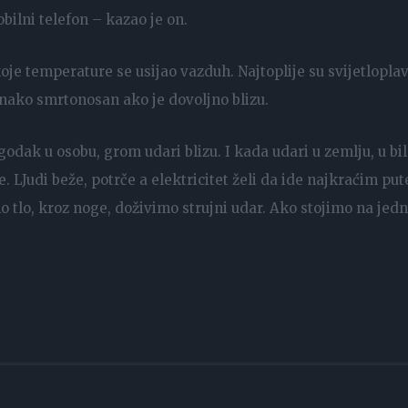
ilni telefon – kazao je on.
koje temperature se usijao vazduh. Najtoplije su svijetloplav
dnako smrtonosan ako je dovoljno blizu.
odak u osobu, grom udari blizu. I kada udari u zemlju, u bi
. LJudi beže, potrče a elektricitet želi da ide najkraćim pu
no tlo, kroz noge, doživimo strujni udar. Ako stojimo na je