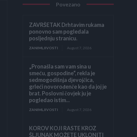
Povezano
ZAVRŠETAK Drhtavim rukama
ponovno sam pogledala
posljednju stranicu.
ZANIMLJIVOSTI
August 7, 2026
„Pronašla sam vam sina u
smeću, gospodine“, rekla je
sedmogodišnja djevojčica,
grleći novorođenče kao da joj je
brat. Poslovni čovjek ju je
pogledao istim...
ZANIMLJIVOSTI
August 7, 2026
KOROV KOJI RASTE KROZ
ŠLJUNAK MOŽETE UKLONITI