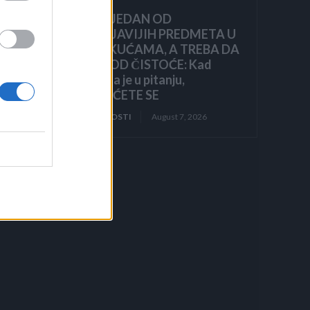
OVO JE JEDAN OD
NAJPRLJAVIJIH PREDMETA U
NAŠIM KUĆAMA, A TREBA DA
BLISTA OD ČISTOĆE: Kad
čujete šta je u pitanju,
ZGROZIĆETE SE
ZANIMLJIVOSTI
August 7, 2026