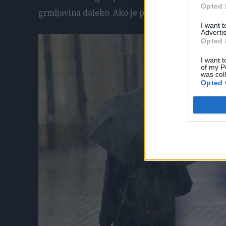
Opted 
grmljavina daleko. Ako je proteklo manje, onda j
I want 
Advertis
Opted 
I want t
of my P
was col
Opted 