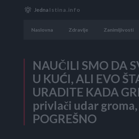
Jedna
Istina.info
Naslovna
Zdravlje
Zanimljivosti
NAUČILI SMO DA S
U KUĆI, ALI EVO Š
URADITE KADA GRMI
privlači udar groma
POGREŠNO