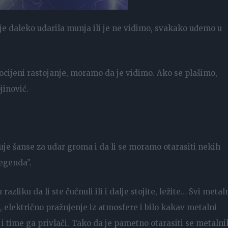
 je daleko udarila munja ili je ne vidimo, svakako uđemo u
rocijeni rastojanje, moramo da je vidimo. Ako se plašimo,
jinović.
njuje šanse za udar groma i da li se moramo otarasiti nekih
egenda”.
zliku da li ste čučnuli ili i dalje stojite, ležite… Svi metal
električno pražnjenje iz atmosfere i bilo kakav metalni
 time ga privlači. Tako da je pametno otarasiti se metalni