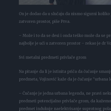
On je dodao da u slučaju da nismo sigurni koliko
zatvoren prostor, piše Prva.
– Može i to da se desi i onda teško može da se p
najbolje je ući u zatvoren prostor – rekao je dr Vo
Svi metalni predmeti privlače grom
Na pitanje da li je istinita priča da čučanje sma
predmeta, Vojinović kaže da je čučanje “urbana l
– Čučanje je jedna urbana legenda, ne pravi neku ra
predmeti potencijalno privlače grom, da kažemo, 
predmet indukuje naelektrisanje suprotnog pola i