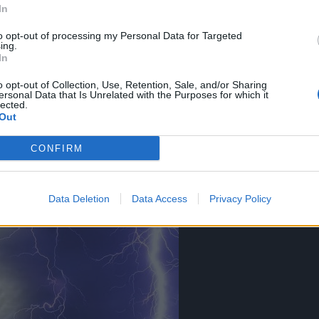
In
e blizu – kaže on.
to opt-out of processing my Personal Data for Targeted
ing.
In
o opt-out of Collection, Use, Retention, Sale, and/or Sharing
ersonal Data that Is Unrelated with the Purposes for which it
lected.
Out
CONFIRM
Data Deletion
Data Access
Privacy Policy