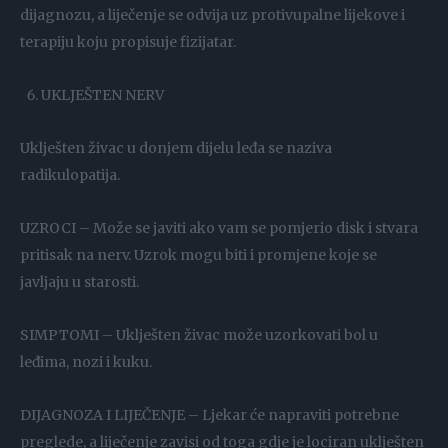
dijagnozu, a liječenje se odvija uz protivupalne lijekove i
terapiju koju propisuje fizijatar.
UKLJEŠTEN NERV
Uklješten živac u donjem dijelu leđa se naziva
radikulopatija.
UZROCI – Može se javiti ako vam se pomjerio disk i stvara
pritisak na nerv. Uzrok mogu biti i promjene koje se
javljaju u starosti.
SIMPTOMI – Uklješten živac može uzorkovati bol u
leđima, nozi i kuku.
DIJAGNOZA I LIJEČENJE – Ljekar će napraviti potrebne
preglede, a liječenje zavisi od toga gdje je lociran uklješten