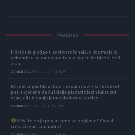
Povezano
Héctor je gledao u zaslon računala, a lice mu je iz
sekunde u sekundu postajalo sve bliđe bijeloj boji
zida.
ZANIMLJIVOSTI
August 6, 2026
Kći me smjestila u dom čim sam navršila šezdeset
pet, uvjerena da ću i dalje plaćati njezin luksuzni
stan, ali ukidanje jedne dodatne kartice...
ZANIMLJIVOSTI
August 6, 2026
Mislite da je pegla samo za peglanje? Ova 4
trika će vas iznenaditi!
ZANIMLJIVOSTI
August 6, 2026