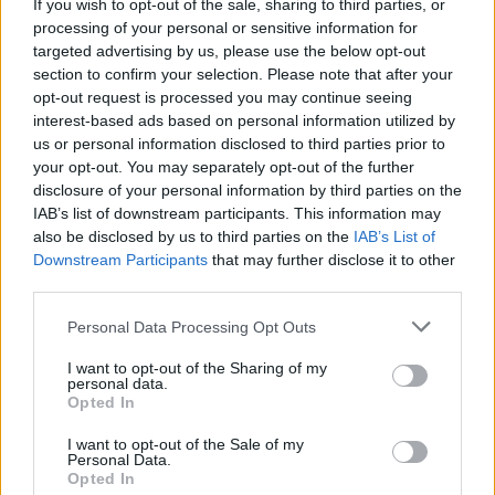
If you wish to opt-out of the sale, sharing to third parties, or
processing of your personal or sensitive information for
targeted advertising by us, please use the below opt-out
SPINALNA STENOZA
section to confirm your selection. Please note that after your
opt-out request is processed you may continue seeing
Spinalna stenoza označava suženje spinalnog kanala i
interest-based ads based on personal information utilized by
otvora u kičmi i dolazi do pritiska na nerve. Uprkos imenu,
us or personal information disclosed to third parties prior to
your opt-out. You may separately opt-out of the further
ovo stanje može uzrokovati i bol u kuku.
disclosure of your personal information by third parties on the
IAB’s list of downstream participants. This information may
UZROCI – Starost je jedan od rizičnih faktora za razvoj
also be disclosed by us to third parties on the
IAB’s List of
Downstream Participants
that may further disclose it to other
ovog stanja, a najčešće se javlja kod osoba starijih od 60
third parties.
godina.
Personal Data Processing Opt Outs
SIMPTOMI – Ovo stanje neće uvijek uzrokovati pojavu
I want to opt-out of the Sharing of my
simptoma, ali ponekad može dovesti do utrnulosti i bola.
personal data.
Opted In
DIJAGNOZA I LIJEČENJE – Ako ljekar pretpostavi da se radi
I want to opt-out of the Sale of my
Personal Data.
o ovom stanju, zamoliće vas da se nagnete naprijed, nazad
Opted In