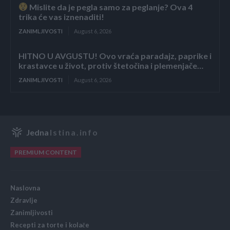
Mislite da je pegla samo za peglanje? Ova 4
trika će vas iznenaditi!
ZANIMLJIVOSTI
August 6, 2026
HITNO U AVGUSTU! Ovo vraća paradajz, paprike i
krastavce u život, protiv štetočina i plemenjače…
ZANIMLJIVOSTI
August 6, 2026
Jedna
Istina.info
PREMIUM CONTENT
Naslovna
Zdravlje
Zanimljivosti
Recepti za torte i kolače