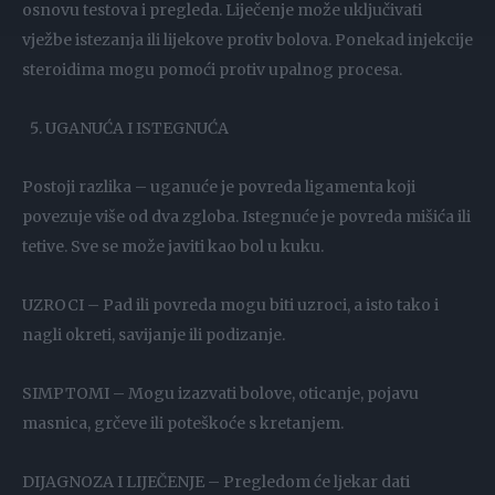
osnovu testova i pregleda. Liječenje može uključivati
vježbe istezanja ili lijekove protiv bolova. Ponekad injekcije
steroidima mogu pomoći protiv upalnog procesa.
UGANUĆA I ISTEGNUĆA
Postoji razlika – uganuće je povreda ligamenta koji
povezuje više od dva zgloba. Istegnuće je povreda mišića ili
tetive. Sve se može javiti kao bol u kuku.
UZROCI – Pad ili povreda mogu biti uzroci, a isto tako i
nagli okreti, savijanje ili podizanje.
SIMPTOMI – Mogu izazvati bolove, oticanje, pojavu
masnica, grčeve ili poteškoće s kretanjem.
DIJAGNOZA I LIJEČENJE – Pregledom će ljekar dati