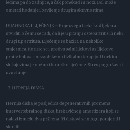
leđima pa do zadnjice, a čak ponekad i u nozi. Bol može
ometati hodanje i bavljenje drugim aktivnostima.
DIJAGNOZA I LIJEČENJE – Prije svega treba kod ljekara
utvrditi o čemu se radi, da li je u pitanju osteoartritis ili neki
drugi tip artritisa. Liječenje se bazira na nekoliko
smjernica. Koriste se i protivupalni lijekovi uz lijekove
protiv bolova i nezaobilaznu fizikalnu terapiju. U nekim
slučajevima je nužno i hirurško liječenje. Stres pogoršava i
ovo stanje.
HERNIJA DISKA
Hernija diska je posljedica degenerativnih promena
intervertebralnog diska, hrskavičnog amortizera koji se
nalazi između dva pršljena. Ti diskovi se mogu pomjeriti i
slomiti.