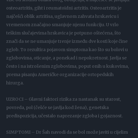
osteoartritis, giht i reumatoidni artritis. Osteoartritis je
najčešći oblik artritisa, uglavnom zahvata hrskavicu i
vremenom značajno smanjuje njenu funkciju. U vrlo
teškim slučajevima hrskavica je potpuno oštećena, što
znači da se ne umanjuje trenje između dve kosti koje čine
zglob. To rezultira pojavom simptoma kao što su bolovi u
zglobovima, oticanje, a ponekad i nepokretnost. Javlja se
često i na istrošenim zglobovima, poput onih u kukovima,
prema pisanju Američke organizacije ortopedskih
hirurga.
UZROCI – Glavni faktori rizika za nastanak su starost,
povreda, pol (češće se javlja kod žena), genetska
predispozicija, učestalo naprezanje zgloba i gojaznost.
SIMPTOMI – Dr Šah navodi da se bol može javiti u cijelim