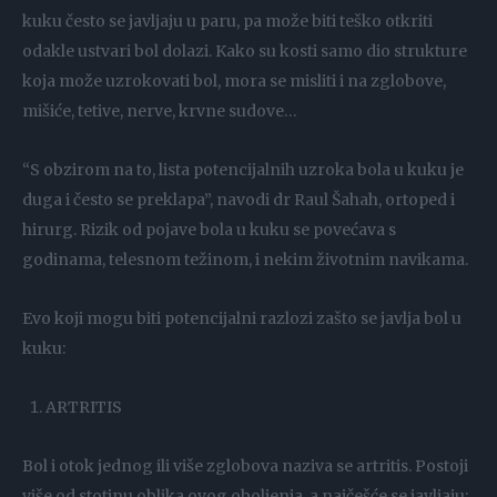
kuku često se javljaju u paru, pa može biti teško otkriti
odakle ustvari bol dolazi. Kako su kosti samo dio strukture
koja može uzrokovati bol, mora se misliti i na zglobove,
mišiće, tetive, nerve, krvne sudove…
“S obzirom na to, lista potencijalnih uzroka bola u kuku je
duga i često se preklapa”, navodi dr Raul Šahah, ortoped i
hirurg. Rizik od pojave bola u kuku se povećava s
godinama, telesnom težinom, i nekim životnim navikama.
Evo koji mogu biti potencijalni razlozi zašto se javlja bol u
kuku:
ARTRITIS
Bol i otok jednog ili više zglobova naziva se artritis. Postoji
više od stotinu oblika ovog oboljenja, a najčešće se javljaju: