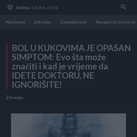
Jedna
Istina.info
Naslovna
Zdravlje
Zanimljivosti
Recepti za torte i k
BOL U KUKOVIMA JE OPASAN
SIMPTOM: Evo šta može
značiti i kad je vrijeme da
IDETE DOKTORU, NE
IGNORIŠITE!
Zdravlje