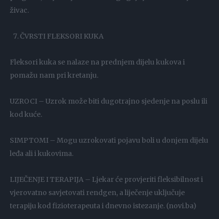
živac.
ČVRSTI FLEKSORI KUKA
Fleksori kuka se nalaze na prednjem dijelu kukova i
pomažu nam pri kretanju.
UZROCI – Uzrok može biti dugotrajno sjedenje na poslu ili
kod kuće.
SIMPTOMI – Mogu uzrokovati pojavu boli u donjem dijelu
leđa ali i kukovima.
LIJEČENJE I TERAPIJA – Ljekar će provjeriti fleksibilnost i
vjerovatno savjetovati rendgen, a liječenje uključuje
terapiju kod fizioterapeuta i dnevno istezanje. (novi.ba)