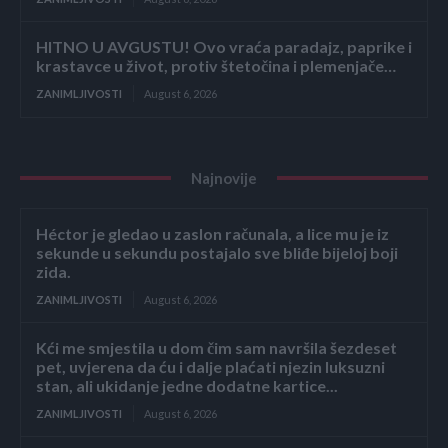
HITNO U AVGUSTU! Ovo vraća paradajz, paprike i
krastavce u život, protiv štetočina i plemenjače…
ZANIMLJIVOSTI
August 6, 2026
Najnovije
Héctor je gledao u zaslon računala, a lice mu je iz
sekunde u sekundu postajalo sve bliđe bijeloj boji
zida.
ZANIMLJIVOSTI
August 6, 2026
Kći me smjestila u dom čim sam navršila šezdeset
pet, uvjerena da ću i dalje plaćati njezin luksuzni
stan, ali ukidanje jedne dodatne kartice...
ZANIMLJIVOSTI
August 6, 2026