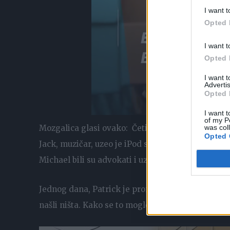
I want t
Opted 
I want t
Opted 
I want 
Advertis
Opted 
I want t
of my P
was col
Mozgalica glasi ovako: Četiri prijatelja redovno 
Opted 
Jack, muzičar, uzeo je iPod sa sobom da sluša muzi
Michael bili su advokati i uzimali su dokumente z
Jednog dana, Patrick je pronađen mrtav. Ubio ga je
našli ništa. Kako se to moglo dogoditi?