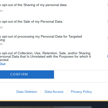
o opt-out of the Sharing of my personal data.
In
o opt-out of the Sale of my Personal Data.
In
to opt-out of processing my Personal Data for Targeted
ing.
In
o opt-out of Collection, Use, Retention, Sale, and/or Sharing
ersonal Data that Is Unrelated with the Purposes for which it
lected.
su zajedno posjećivala saunu . Uvijek su nosili nešto sa sob
Out
ku. Steve, bankar, uzeo je termosicu za piće. Patrick i
CONFIRM
a čitanje.
 oštri predmet. Policajci su odmah došli i izvršili uviđaj. N
Data Deletion
Data Access
Privacy Policy