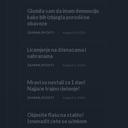
Glumila sam da imam demenciju
kako bih izbjegla porodične
obaveze
ZANIMLJIVOSTI
August 6, 2026
Licemjerje na dženazama i
sahranama
ZANIMLJIVOSTI
August 6, 2026
Mravi su nestali za 1 dan!
Najjače trajno rješenje!
ZANIMLJIVOSTI
August 6, 2026
Objesite flašu na stablo!
Iznenadit ćete se učinkom