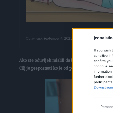
jednaistin
Vrijeme citanja:
September 4, 2021
Objavljeno:
If you wish 
sensitive in
Ako ste oduvijek mislili da biste bili dobar detek
confirm you
continue se
Cilj je prepoznati ko je od ponuđenih ubica.
information 
further disc
participants
Downstream 
Persona