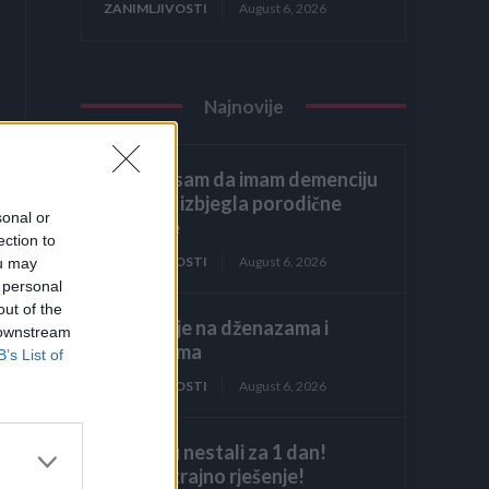
ZANIMLJIVOSTI
August 6, 2026
Najnovije
Glumila sam da imam demenciju
kako bih izbjegla porodične
sonal or
obaveze
ection to
.
ZANIMLJIVOSTI
August 6, 2026
ou may
 personal
out of the
Licemjerje na dženazama i
 downstream
sahranama
B’s List of
ZANIMLJIVOSTI
August 6, 2026
Mravi su nestali za 1 dan!
Najjače trajno rješenje!