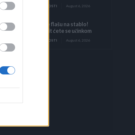
ZANIMLJIVOSTI
August 6, 2026
Objesite flašu na stablo!
Iznenadit ćete se učinkom
ZANIMLJIVOSTI
August 6, 2026
om.
isu