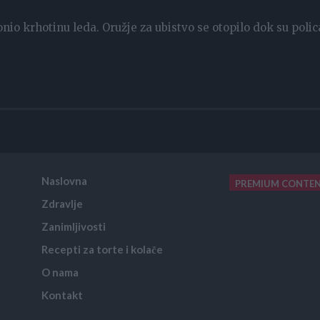
onio krhotinu leda. Oružje za ubistvo se otopilo dok su polic
Naslovna
PREMIUM CONTE
Zdravlje
placeholder text
Zanimljivosti
Recepti za torte i kolače
O nama
Kontakt