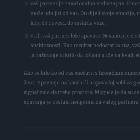
Vaš partner je emocionalno nedostupan. Emoci
može udaljiti od vas. On dijeli svoje emocije, 
koja će dovesti do raskida veze.
Vi ili vaš partner loše spavate. Nesanica je č
anskioznosti. Kao rezultat nedostatka sna, va
istraživanje otkrilo da loš san utiče na kvalite
Ako se bilo ko od vas suočava s hroničnim umorom
život. Spavanje na kauču ili u spavaćoj sobi za go
signalizuje da treba prostora. Moguće je da su s
spavanja je postala neugodna za vašeg partnera.