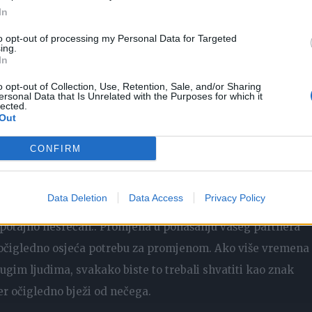
In
to opt-out of processing my Personal Data for Targeted
ing.
In
o opt-out of Collection, Use, Retention, Sale, and/or Sharing
ersonal Data that Is Unrelated with the Purposes for which it
lected.
Out
 vezi
CONFIRM
era: Možda je kupio konzolu za video igre, a nikad ranije
Data Deletion
Data Access
Privacy Policy
 oblači u drugačijem stilu nego što je prije. Ove vrste
 potajno nesrećan.. Promjena u ponašanju vašeg partnera
 očigledno osjeća potrebu za promjenom. Ako više vremena
ugim ljudima, svakako biste to trebali shvatiti kao znak
er očigledno bježi od nečega.