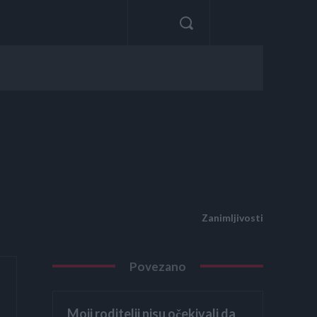
Zanimljivosti
Povezano
Moji roditelji nisu očekivali da