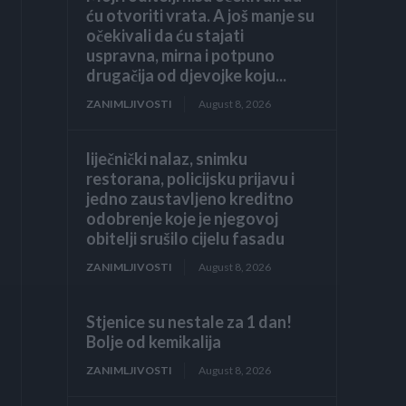
ću otvoriti vrata. A još manje su
očekivali da ću stajati
uspravna, mirna i potpuno
drugačija od djevojke koju...
ZANIMLJIVOSTI
August 8, 2026
liječnički nalaz, snimku
restorana, policijsku prijavu i
jedno zaustavljeno kreditno
odobrenje koje je njegovoj
obitelji srušilo cijelu fasadu
ZANIMLJIVOSTI
August 8, 2026
Stjenice su nestale za 1 dan!
Bolje od kemikalija
ZANIMLJIVOSTI
August 8, 2026