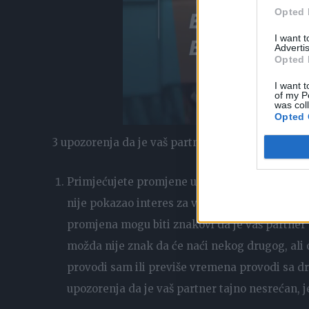
Opted 
I want 
Advertis
Opted 
I want t
of my P
was col
Opted 
3 upozorenja da je vaš partner nesrećan s vama u
Primjećujete promjene u ponašanju vašeg partn
nije pokazao interes za video igre. Ili se možda
promjena mogu biti znakovi da je vaš partner
možda nije znak da će naći nekog drugog, ali
provodi sam ili previše vremena provodi sa dr
upozorenja da je vaš partner tajno nesrećan, j