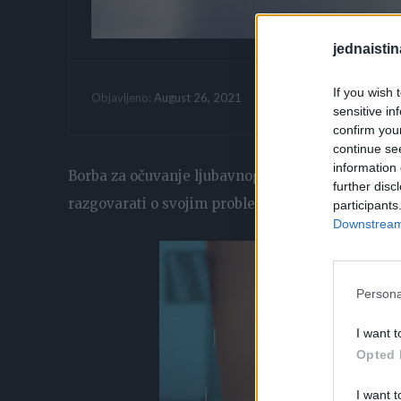
jednaistin
If you wish 
Vrijeme citanja:
August 26, 2021
Objavljeno:
sensitive in
confirm you
continue se
information 
Borba za očuvanje ljubavnog odnosa uzrokuje nap
further disc
razgovarati o svojim problemima i više neće biti t
participants
Downstream 
Persona
I want t
Opted 
I want t