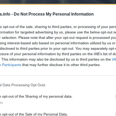
a.info -
Do Not Process My Personal Information
to opt-out of the sale, sharing to third parties, or processing of your per
1
min.
formation for targeted advertising by us, please use the below opt-out s
r selection. Please note that after your opt-out request is processed y
eing interest-based ads based on personal information utilized by us or
disclosed to third parties prior to your opt-out. You may separately opt-
etost za vas i vašeg partnera. U idealnom slučaju moći ćet
losure of your personal information by third parties on the IAB’s list of
ajna da li je vaš partner nesrećan ili ne.
. This information may also be disclosed by us to third parties on the
IA
Participants
that may further disclose it to other third parties.
l Data Processing Opt Outs
o opt-out of the Sharing of my personal data.
In
o opt-out of the Sale of my Personal Data.