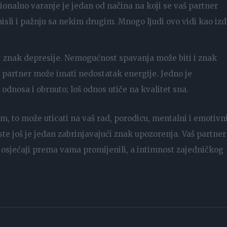
onalno varanje je jedan od načina na koji se vaš partner
misli i pažnju sa nekim drugim. Mnogo ljudi ovo vidi kao izd
est znak depresije. Nemogućnost spavanja može biti i znak
š partner može imati nedostatak energije. Jedno je
t odnosa i obrnuto; loš odnos utiče na kvalitet sna.
, to može uticati na vaš rad, porodicu, mentalni i emotivn
ste još je jedan zabrinjavajući znak upozorenja. Vaš partner
e osjećaji prema vama promijenili, a intimnost zajedničkog