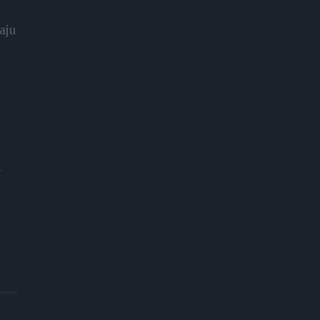
aju
i