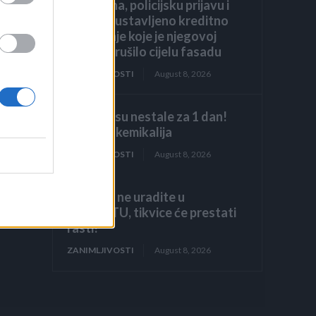
restorana, policijsku prijavu i
jedno zaustavljeno kreditno
odobrenje koje je njegovoj
obitelji srušilo cijelu fasadu
ZANIMLJIVOSTI
August 8, 2026
Stjenice su nestale za 1 dan!
Bolje od kemikalija
ZANIMLJIVOSTI
August 8, 2026
Ako ovo ne uradite u
AUGUSTU, tikvice će prestati
rasti!
ZANIMLJIVOSTI
August 8, 2026