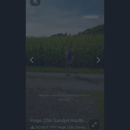
Audi Concept C - Interior Design
Huge 10m Sandpit Rooftop Jump
This Dog 
Parkour P
The Audi Concept C, which the public can experience at the IAA in Munich, is a first manifestation of this new design philosophy. The concept vehicle offers a glimpse into the design language of future products as well as a new interior experience and embodies universal design principles: a reduction to the essentials – without superfluous lines or elements – and a commitment to geometric clarity. A defining element is the so-called vertical frame, inspired by the iconic Auto Union Type C racing car. The vertical orientation of the vehicle's design focuses the viewer's gaze. This reduction to the essentials is also reflected in the interior. It frees the viewer from distractions and, with intelligent technologies, delivers the right information at the right time. The quattro all-wheel drive system revolutionized the automotive world. In motorsport, Audi triumphed with powerful engines, innovative materials, and aerodynamic design – a recipe for success that influenced automotive development far beyond the racetrack.
DO NOT TRY Huge 10m Sandpit drop... Enea achieved a Swiss record with this 10.2m sand jump. The athlete has been completing wild diving challenges, with this one truly pushing the limits. Maybe should've worn a helmet though...
DO NOT TRY Kayaker disappears into rushing wate