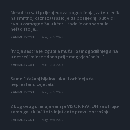
Nekoliko sati prije njegova pogubljenja, zatvorenik
na smrtnoj kazni zatražio je da posljednji put vidi
svoju osmogodišnju kćer—tada je ona šapnula
nešto što je...
ZANIMLJIVOSTI
August 5, 2026
“Moja sestra je izgubila muža i osmogodišnjeg sina
u nesreći mjesec dana prije mog vjenčanja…”
ZANIMLJIVOSTI
August 5, 2026
Samo 1 češanj bijelog luka! I orhideja će
neprestano cvjetati!
ZANIMLJIVOSTI
August 5, 2026
Zbog ovog uređaja vam je VISOK RAČUN za struju-
samo ga isključite i vidjet ćete pravu potrošnju
ZANIMLJIVOSTI
August 5, 2026