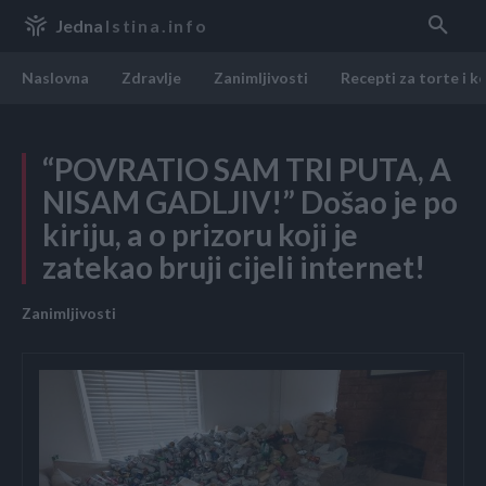
Jedna
Istina.info
Naslovna
Zdravlje
Zanimljivosti
Recepti za torte i k
“POVRATIO SAM TRI PUTA, A
NISAM GADLJIV!” Došao je po
kiriju, a o prizoru koji je
zatekao bruji cijeli internet!
Zanimljivosti