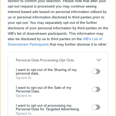
section to confirm your selection. Please note that after your
opt-out request is processed you may continue seeing
interest-based ads based on personal information utilized by
us or personal information disclosed to third parties prior to
your opt-out. You may separately opt-out of the further
disclosure of your personal information by third parties on the
IAB’s list of downstream participants. This information may
also be disclosed by us to third parties on the
IAB’s List of
Downstream Participants
that may further disclose it to other
third parties.
Personal Data Processing Opt Outs
Došao po kiriju, pa zamalo pao u nesvest.
I want to opt-out of the Sharing of my
personal data.
Opted In
– Čim sam ušao kroz vrata, svuda su bile limenke piva i
miris je bio užasan. Očigledno je da uopšte nije koristio
I want to opt-out of the Sale of my
Personal Data.
kantu jer je kuhinja bila puna ostatka od hrane, a u dnevnoj
Opted In
sobi po podu je bilo napola pojedenih ćevapa i buđavih
I want to opt-out of processing my
hljebova. Gore su bile vreće za kante pune cigareta i niste
Personal Data for Targeted Advertising.
mogli da vidite pod jer je bilo toliko konzervi piva – mislim
Opted In