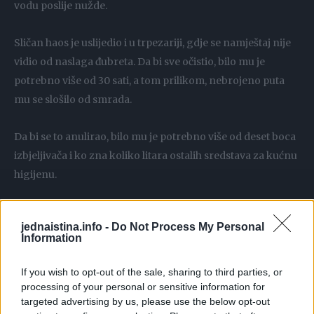
vodu poslije nužde.
Sličan haos je uslijedio i u trpezariji, gdje se namještaj nije
vidio od naslaga đubreta. Da bi sve očistio, bilo mu je
potrebno više od 30 sati, a tom prilikom, nebrojeno puta
mu se slošilo od smrada.
Da bi se to anulirao, bilo mu je potrebno više od deset boca
izbjeljivača i ko zna koliko litara ostalih sredstava za kućnu
higijenu.
Najbizarnija stvar u čitavoj situaciji, jeste sms poruka koju
jednaistina.info -
Do Not Process My Personal
je bivši stanac poslao stanodavcu “Možda sam ostavio
Information
malo haosa”. Novčana šteta koju je prouzrokovao,
procijenjuje se na nešto preko 12.000 funti.
If you wish to opt-out of the sale, sharing to third parties, or
processing of your personal or sensitive information for
targeted advertising by us, please use the below opt-out