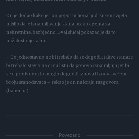
On je dodao kako je i on poput miliona ljudi širom svijeta
mislio da je iznajmljivanje stana preko agenta za
nekretnine, bezbjedno. Ovaj slučaj pokazao je da to
nažalost nije tačno.
– To jednostavno ne bi trebalo da se dogodi i takve stanare
bi trebalo staviti na crnu listu da ponovo iznajmljuju jer bi
se u protivnom to moglo dogoditi iznova i iznova većem
broju stanodavaca – rekao je on na kraju razgovora.
(haber.ba)
Povezano