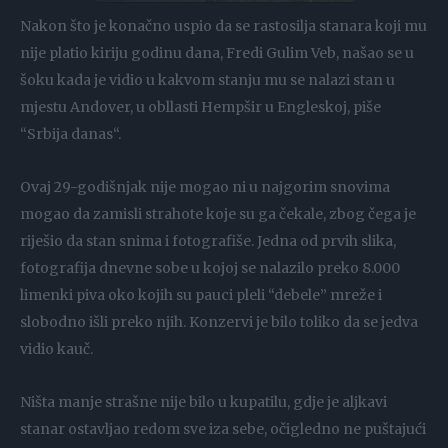
Nakon što je konačno uspio da se rastosilja stanara koji mu
nije platio kiriju godinu dana, Fredi Gulim Veb, našao se u
šoku kada je vidio u kakvom stanju mu se nalazi stan u
mjestu Andover, u obllasti Hempšir u Engleskoj, piše
“Srbija danas“.
Ovaj 29-godišnjak nije mogao ni u najgorim snovima
mogao da zamisli strahote koje su ga čekale, zbog čega je
riješio da stan snima i fotografiše. Jedna od prvih slika,
fotografija dnevne sobe u kojoj se nalazilo preko 8.000
limenki piva oko kojih su pauci pleli “debele” mreže i
slobodno išli preko njih. Konzervi je bilo toliko da se jedva
vidio kauč.
Ništa manje strašne nije bilo u kupatilu, gdje je aljkavi
stanar ostavljao redom sve iza sebe, očigledno ne puštajući