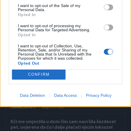
I want to opt-out of the Sale of my
drveća i trulih panjeva.
Personal Data.
Opted In
Riječ je o jestivim gljivama koje se zbog svoje drvenaste
I want to opt-out of processing my
konzistencije ipak ne konzumiraju, prenosi Večernji.
Personal Data for Targeted Advertising.
Opted In
I want to opt-out of Collection, Use,
Retention, Sale, and/or Sharing of my
Personal Data that Is Unrelated with the
Purposes for which it was collected.
Opted Out
Povezano
CONFIRM
Héctor je gledao u zaslon računala, a lice mu je iz
sekunde u sekundu postajalo sve bliđe bijeloj boji
Data Deletion
Data Access
Privacy Policy
zida.
ZANIMLJIVOSTI
August 6, 2026
Kći me smjestila u dom čim sam navršila šezdeset
pet, uvjerena da ću i dalje plaćati njezin luksuzni