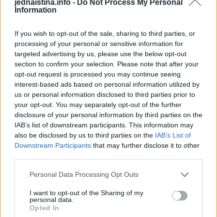
jednaistina.info -
Do Not Process My Personal
njegova objava brzo je postala viralni hit na društvenim
Information
mrežama.
If you wish to opt-out of the sale, sharing to third parties, or
processing of your personal or sensitive information for
On je korisnike upitao mogu li pogoditi o kojoj je životinji
targeted advertising by us, please use the below opt-out
riječ, a onda su krenula brojna nagađanja. Na fotografiji se,
section to confirm your selection. Please note that after your
opt-out request is processed you may continue seeing
naime, vide sivi prsti s noktima kako proviruju ispod debla,
interest-based ads based on personal information utilized by
a mnogi su nagađali da pripadaju čimpanzi, languru, pa
us or personal information disclosed to third parties prior to
čak i gorili. Međutim svi su odgovori bili netačni.
your opt-out. You may separately opt-out of the further
disclosure of your personal information by third parties on the
IAB’s list of downstream participants. This information may
also be disclosed by us to third parties on the
IAB’s List of
Nakon što niko nije mogao otkriti o čemu je zapravo riječ,
Downstream Participants
that may further disclose it to other
Nanda je otkrio da je riječ o gljivama koje se zovu
third parties.
mrtvačevi prsti.
Personal Data Processing Opt Outs
Neobično ime dobile su jer izgledaju baš poput prstiju
I want to opt-out of the Sharing of my
personal data.
mrtvaca, a inače rastu od dvije do pet zajedno. Česte su u
Opted In
šumama i šumskim predjelima, a najčešće rastu iz srušenih