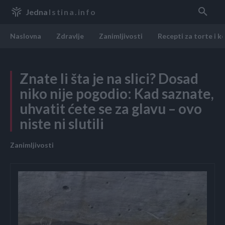
Jedna
Istina.info
Naslovna
Zdravlje
Zanimljivosti
Recepti za torte i k
Znate li šta je na slici? Dosad
niko nije pogodio: Kad saznate,
uhvatit ćete se za glavu – ovo
niste ni slutili
Zanimljivosti