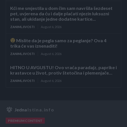
Kći me smjestila u dom čim sam navršila šezdeset
pet, uvjerena da ću i dalje plaćati njezin luksuzni
stan, ali ukidanje jedne dodatne kartice...
ZANIMLJIVOSTI
August 6, 2026
Mislite da je pegla samo za peglanje? Ova 4
trika će vas iznenaditi!
ZANIMLJIVOSTI
August 6, 2026
HITNO U AVGUSTU! Ovo vraća paradajz, paprike i
krastavce u život, protiv štetočina i plemenjače…
ZANIMLJIVOSTI
August 6, 2026
Jedna
Istina.info
PREMIUM CONTENT