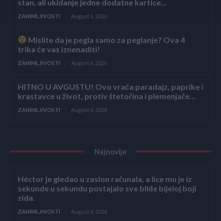
stan, ali ukidanje jedne dodatne kartice...
ZANIMLJIVOSTI
August 6, 2026
Mislite da je pegla samo za peglanje? Ova 4
trika će vas iznenaditi!
ZANIMLJIVOSTI
August 6, 2026
HITNO U AVGUSTU! Ovo vraća paradajz, paprike i
krastavce u život, protiv štetočina i plemenjače…
ZANIMLJIVOSTI
August 6, 2026
Najnovije
Héctor je gledao u zaslon računala, a lice mu je iz
sekunde u sekundu postajalo sve bliđe bijeloj boji
zida.
ZANIMLJIVOSTI
August 6, 2026