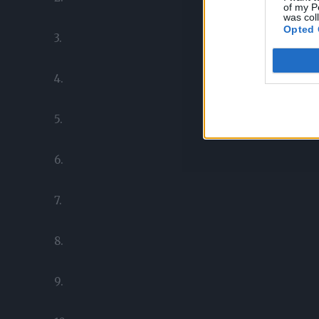
of my P
was col
Opted 
3.
4.
5.
6.
7.
8.
9.