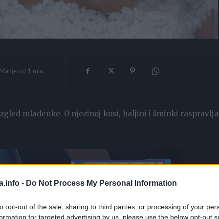
Manje od 1
min.
gled mladenke. O njezinoj kosi, haljini i šminki raspravlja
a.info -
Do Not Process My Personal Information
to opt-out of the sale, sharing to third parties, or processing of your per
formation for targeted advertising by us, please use the below opt-out s