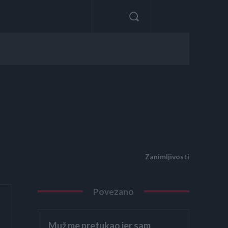
Zanimljivosti
Povezano
Muž me pretukao jer sam