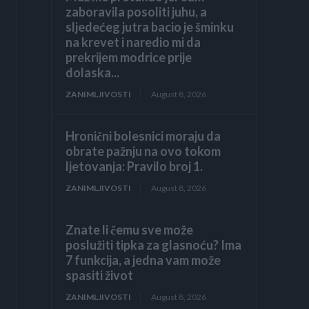
zaboravila posoliti juhu, a
sljedećeg jutra bacio je šminku
na krevet i naredio mi da
prekrijem modrice prije
dolaska...
ZANIMLJIVOSTI
August 8, 2026
Hronični bolesnici moraju da
obrate pažnju na ovo tokom
ljetovanja: Pravilo broj 1.
ZANIMLJIVOSTI
August 8, 2026
Znate li čemu sve može
poslužiti tipka za glasnoću? Ima
7 funkcija, a jedna vam može
spasiti život
ZANIMLJIVOSTI
August 8, 2026