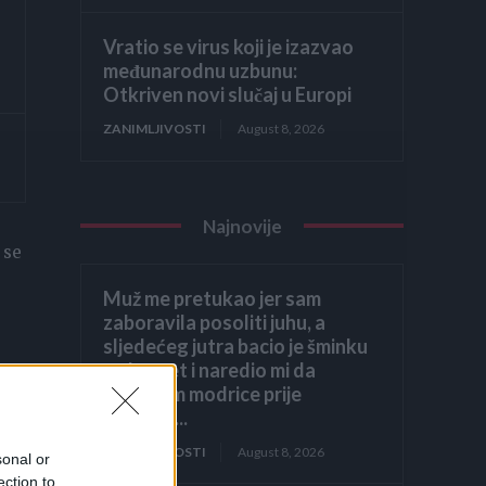
Vratio se virus koji je izazvao
međunarodnu uzbunu:
Otkriven novi slučaj u Europi
ZANIMLJIVOSTI
August 8, 2026
Najnovije
 se
Muž me pretukao jer sam
zaboravila posoliti juhu, a
sljedećeg jutra bacio je šminku
na krevet i naredio mi da
prekrijem modrice prije
dolaska...
ZANIMLJIVOSTI
August 8, 2026
sonal or
ection to