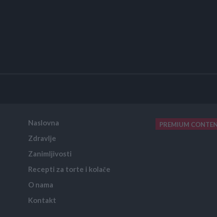
Naslovna
PREMIUM CONTE
Zdravlje
placeholder text
Zanimljivosti
Recepti za torte i kolače
O nama
Kontakt