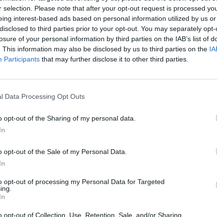
Next video in 2
r selection. Please note that after your opt-out request is processed y
eing interest-based ads based on personal information utilized by us or
Cancel
disclosed to third parties prior to your opt-out. You may separately opt-
losure of your personal information by third parties on the IAB’s list of
. This information may also be disclosed by us to third parties on the
IA
Participants
that may further disclose it to other third parties.
l Data Processing Opt Outs
om ključnom danu i moramo priznati da se sav njihov trud
o opt-out of the Sharing of my personal data.
In
o opt-out of the Sale of my Personal Data.
In
to opt-out of processing my Personal Data for Targeted
ing.
In
o opt-out of Collection, Use, Retention, Sale, and/or Sharing