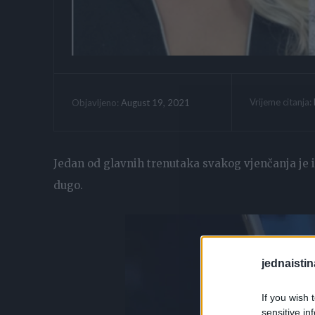
Vrijeme citanja:
August 19, 2021
Objavljeno:
Jedan od glavnih trenutaka svakog vjenčanja je iz
dugo.
jednaistin
If you wish 
sensitive in