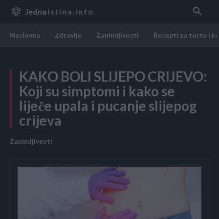
Jedna
Istina.info
Naslovna
Zdravlje
Zanimljivosti
Recepti za torte i k
KAKO BOLI SLIJEPO CRIJEVO:
Koji su simptomi i kako se
liječe upala i pucanje slijepog
crijeva
Zanimljivosti