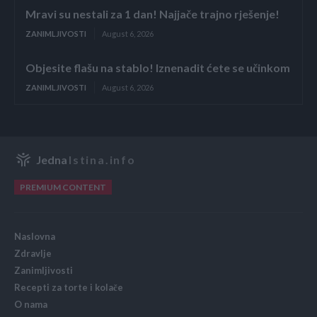
Mravi su nestali za 1 dan! Najjače trajno rješenje!
ZANIMLJIVOSTI
August 6, 2026
Objesite flašu na stablo! Iznenadit ćete se učinkom
ZANIMLJIVOSTI
August 6, 2026
Jedna
Istina.info
PREMIUM CONTENT
Naslovna
Zdravlje
Zanimljivosti
Recepti za torte i kolače
O nama