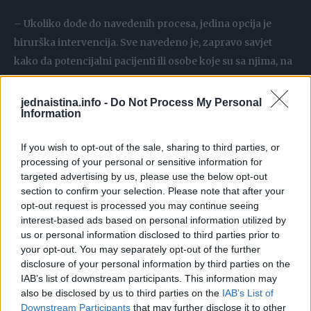
– Ukoliko dođe do navedenih procesa, jedina opcija je
hirurška intervencija. Sve navedeno je, zapravo savjet
kako da potencijalni pacijenti ili osobe koje su sa njima, na
vrijeme prepoznaju siptome i obrate se ljekaru. Jer, ukoliko
je upala blažeg intenziteta, operativni zahvat je
jednaistina.info -
Do Not Process My Personal
Information
jednostavan a oporavak izuzetno brz. Ako dođe do razvoja
težih faza, onda je i operacija i oporavak teži i neizvesniji.
If you wish to opt-out of the sale, sharing to third parties, or
processing of your personal or sensitive information for
Pucanje slijepog crijeva može da izazove velike probleme?
targeted advertising by us, please use the below opt-out
section to confirm your selection. Please note that after your
opt-out request is processed you may continue seeing
– U debelom crijevu postoji veliki broj različitih bakterija
interest-based ads based on personal information utilized by
koje učestvuju u varenju hrane, ali one u normalnim
us or personal information disclosed to third parties prior to
okolnostima uvijek ostaju tu, tako da je u principu trbušna
your opt-out. You may separately opt-out of the further
disclosure of your personal information by third parties on the
duplja sterilna sredina. Ipak, ukoliko dođe do pucanja
IAB’s list of downstream participants. This information may
slijepog crijeva, bakterije istog trenutka kreću napolje. U
also be disclosed by us to third parties on the
IAB’s List of
trbušnu duplju može da dospije i zanemarljiv broj
Downstream Participants
that may further disclose it to other