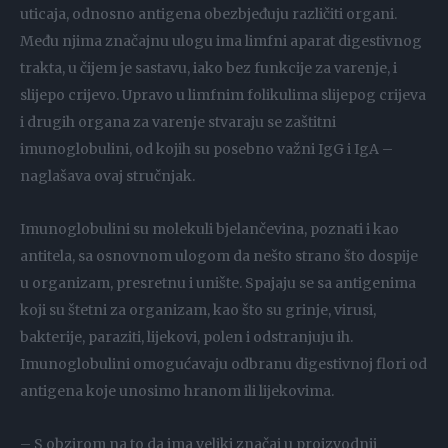
uticaja, odnosno antigena obezbjeđuju različiti organi.
Među njima značajnu ulogu ima limfni aparat digestivnog
trakta, u čijem je sastavu, iako bez funkcije za varenje, i
slijepo crijevo. Upravo u limfnim folikulima slijepog crijeva
i drugih organa za varenje stvaraju se zaštitni
imunoglobulini, od kojih su posebno važni IgG i IgA –
naglašava ovaj stručnjak.
Imunoglobulini su molekuli bjelančevina, poznati i kao
antitela, sa osnovnom ulogom da nešto strano što dospije
u organizam, presretnu i unište. Spajaju se sa antigenima
koji su štetni za organizam, kao što su grinje, virusi,
bakterije, paraziti, lijekovi, polen i odstranjuju ih.
Imunoglobulini omogućavaju odbranu digestivnoj flori od
antigena koje unosimo hranom ili lijekovima.
– S obzirom na to da ima veliki značaj u proizvodnji