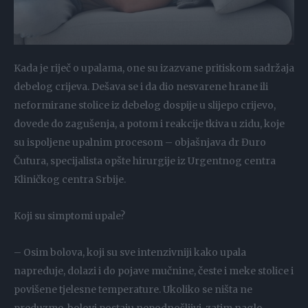
Kada je riječ o upalama, one su izazvane pritiskom sadržaja
debelog crijeva. Dešava se i da dio nesvarene hrane ili
neformirane stolice iz debelog dospije u slijepo crijevo,
dovede do zagušenja, a potom i reakcije tkiva u zidu, koje
su ispoljene upalnim procesom – objašnjava dr Đuro
Čutura, specijalista opšte hirurgije iz Urgentnog centra
Kliničkog centra Srbije.
Koji su simptomi upale?
– Osim bolova, koji su sve intenzivniji kako upala
napreduje, dolazi i do pojave mučnine, česte i meke stolice i
povišene tjelesne temperature. Ukoliko se ništa ne
preduzme, bolovi postaju nepodnošljivi, zatim naglo