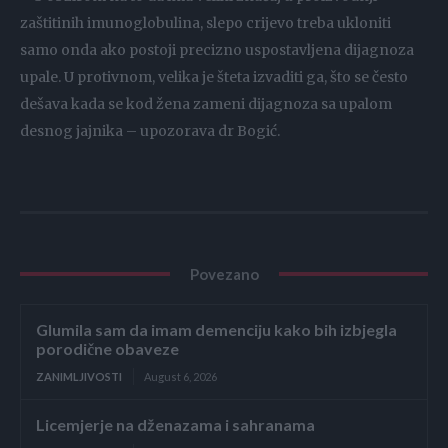
zaštitinih imunoglobulina, slepo crijevo treba ukloniti
samo onda ako postoji precizno uspostavljena dijagnoza
upale. U protivnom, velika je šteta izvaditi ga, što se često
dešava kada se kod žena zameni dijagnoza sa upalom
desnog jajnika – upozorava dr Bogić.
Povezano
Glumila sam da imam demenciju kako bih izbjegla
porodične obaveze
ZANIMLJIVOSTI
August 6, 2026
Licemjerje na dženazama i sahranama