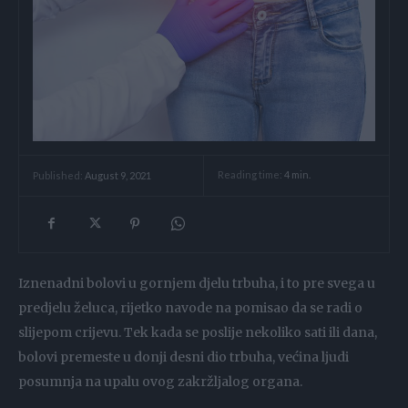
Reading time:
4
min.
Published:
August 9, 2021
Iznenadni bolovi u gornjem djelu trbuha, i to pre svega u
predjelu želuca, rijetko navode na pomisao da se radi o
slijepom crijevu. Tek kada se poslije nekoliko sati ili dana,
bolovi premeste u donji desni dio trbuha, većina ljudi
posumnja na upalu ovog zakržljalog organa.