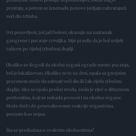
prestaju, a potom se iznenada ponovo javljaju zahvatajući
veći dio trbuha.
Ovi ponovljeni, još jači bolovi, ukazuju na nastanak
gangrene i pucanje crvuljka. Nije pravilo da je bol uvijek
raširen po cijeloj trbušnoj duplji.
Ukoliko se dogodi da okolni organi ograde mesto pucanja,
bol je lokalizovan. Ukoliko se to ne desi, upala sa gnojnim
procesom može da zahvati veći dio ili čak cijelu trbušnu
duplju. Ako se upala proširi svuda, onda je riječ o difuznom
peritonitisu, koji se nekada prenosi i na okolne organe.
Može doći i do generalizovane reakcije organizma,
poznate kao sepsa.
Šta se preduzima u ovakvim okolnostima?