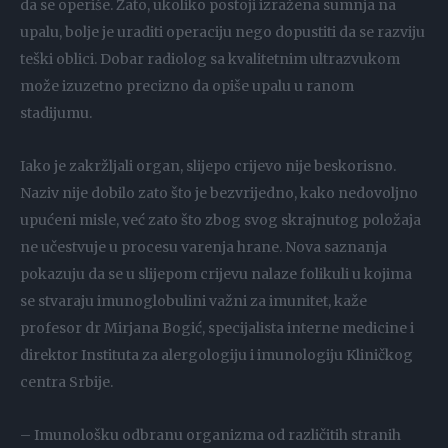
da se operiše. Zato, ukoliko postoji izražena sumnja na
upalu, bolje je uraditi operaciju nego dopustiti da se razviju
teški oblici. Dobar radiolog sa kvalitetnim ultrazvukom
može izuzetno precizno da opiše upalu u ranom
stadijumu.
Iako je zakržljali organ, slijepo crijevo nije beskorisno.
Naziv nije dobilo zato što je bezvrijedno, kako nedovoljno
upućeni misle, već zato što zbog svog skrajnutog položaja
ne učestvuje u procesu varenja hrane. Nova saznanja
pokazuju da se u slijepom crijevu nalaze folikuli u kojima
se stvaraju imunoglobulini važni za imunitet, kaže
profesor dr Mirjana Bogić, specijalista interne medicine i
direktor Instituta za alergologiju i imunologiju Kliničkog
centra Srbije.
– Imunološku odbranu organizma od različitih stranih