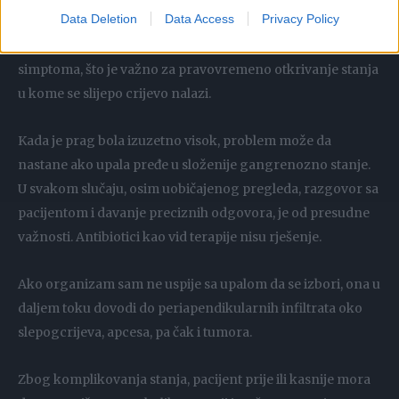
Data Deletion
Data Access
Privacy Policy
osjetljiv na dešavanja u sopstvenom organizmu. Ukoliko je
prag bola nizak, osoba reaguje na početku javljanja
simptoma, što je važno za pravovremeno otkrivanje stanja
u kome se slijepo crijevo nalazi.
Kada je prag bola izuzetno visok, problem može da
nastane ako upala pređe u složenije gangrenozno stanje.
U svakom slučaju, osim uobičajenog pregleda, razgovor sa
pacijentom i davanje preciznih odgovora, je od presudne
važnosti. Antibiotici kao vid terapije nisu rješenje.
Ako organizam sam ne uspije sa upalom da se izbori, ona u
daljem toku dovodi do periapendikularnih infiltrata oko
slepogcrijeva, apcesa, pa čak i tumora.
Zbog komplikovanja stanja, pacijent prije ili kasnije mora