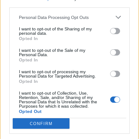
bakterija, ali zahvaljujući odgovarajućoj toploti i vlažnosti,
third parties.
one počinju eksplozivno da se razmnožavaju. Pri tako
Personal Data Processing Opt Outs
brzom porastu broja bakterija dolazi i do njihovog
I want to opt-out of the Sharing of my
raspadanja i oslobađanja jakih otrova.
personal data.
Opted In
Oslobađaju se endotoksinima koji i pokreću
I want to opt-out of the Sale of my
generalizovanu infekciju, izazivajući sepsu. Endotoksini
Personal Data.
Opted In
prelaze u krvotok kroz proširene krvne sudove, koji su
takvi upravo zbog upale. Putem krvotoka rasejavaju se
I want to opt-out of processing my
Personal Data for Targeted Advertising.
kroz cijeli organizam. Ako tokom sepse dođe do sloma
Opted In
mehanizma odbrane, može doći i do najgoreg, smrtnog
I want to opt-out of Collection, Use,
ishoda obolelog.
Retention, Sale, and/or Sharing of my
Personal Data that Is Unrelated with the
Purposes for which it was collected.
Opted Out
Na koji način se dijagnostikuje upaljeno slijepo crijevo?
CONFIRM
– Uspostavljanje dijagnoze može biti izuzetno lako, ali i
teško. Zavisno od praga bola, svaki čovjek je drugačije