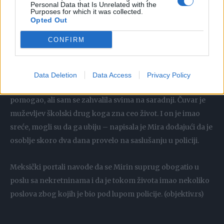
Personal Data that Is Unrelated with the
su isto satima ispitivali da bi se uverili da li je upleten u
Purposes for which it was collected.
pokušaj otmice. Znam samo da su mi rekli da moram da
Opted Out
otpustim obe čistačice i baštovana, jer su imali magnet za
CONFIRM
alarm kod sebe, a otmičari su upravo upali u dvorište kuće
tako što su alarm onesposobili. Baš kao i alarm na ulazu u
samu kuću. Ulazna vrata nisu ni obili, imali su ključ. Odakle
Data Deletion
Data Access
Privacy Policy
im? Nisam htela da ulazim u to ko im je od osoblja kuće
pomogao, ali sam se zahvalila svima na saradnji. Čuvar je
muževljev školski drug koga zna ceo život. I on je imao
sreće, mogli su da ga ubiju – napisala je Mira dodajući da je
osoblje skoro dva dana provelo na saslušanju u policiji.
Meksički portali navode da se Mirin suprug obogatio u
poslu sa nekretninama i da je tokom života imao nekoliko
poslova zbog kojih je bio pod lupom policije. (objektiv.rs)