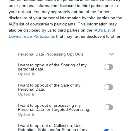
otmice, pa smo otpustili čistačice i baštovana. Bila sam
us or personal information disclosed to third parties prior to
sama sa sinom u kući. Brzo je zaspao u sobi, a ja sam legla
your opt-out. You may separately opt-out of the further
na krevet u dnevnom boravku. Probudio me pseći lavež u
disclosure of your personal information by third parties on the
IAB’s list of downstream participants. This information may
kući pored, ali sam nastavila da spavam. Tada mi se učinilo
also be disclosed by us to third parties on the
IAB’s List of
da čujem sina u sobi, kao i da se neko vrzma po kući. Mislila
Downstream Participants
that may further disclose it to other
sam da sanjam, ali nisam. Ustala sam i otišla do njega.
third parties.
Tamo su bila dva lica koja su ga držala u naručju. Vrisnula
Personal Data Processing Opt Outs
sam – napisala je Mira.
I want to opt-out of the Sharing of my
personal data.
Čuvar kuće u kojoj živi ova dobrostojeća Meksikanka bio je
Opted In
onesposobljen, ali je čuo nju da vrišti i alarmirao je odmah
I want to opt-out of the Sale of my
policiju. Pored toga, komšija iz kuće pored istrčao je
Personal Data.
Opted In
napolje s pištoljem preteći naglas.
I want to opt-out of processing my
Personal Data for Targeted Advertising.
– Pobegli su preko ograde. Ne znam ni kako su se popeli
Opted In
uz nju kad je prepuna šiljaka. Znam samo da su sina ostavili
I want to opt-out of Collection, Use,
i to mi je bilo najvažnije. Policiji sam rekla šta je bilo, čuvara
Retention, Sale, and/or Sharing of my