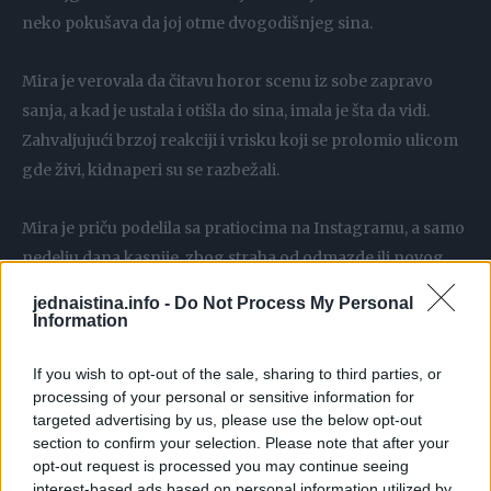
neko pokušava da joj otme dvogodišnjeg sina.
Mira je verovala da čitavu horor scenu iz sobe zapravo
sanja, a kad je ustala i otišla do sina, imala je šta da vidi.
Zahvaljujući brzoj reakciji i vrisku koji se prolomio ulicom
gde živi, kidnaperi su se razbežali.
Mira je priču podelila sa pratiocima na Instagramu, a samo
nedelju dana kasnije, zbog straha od odmazde ili novog
pokušaja kidnapovanja, odlučila je da obriše sve profile sa
jednaistina.info -
Do Not Process My Personal
mreža, prenosi portal diario.com.mx.
Information
If you wish to opt-out of the sale, sharing to third parties, or
– Sigurna sam da su me imali na radaru u poslednje vreme
processing of your personal or sensitive information for
jer mi je suprug bio na poslovnom putu, pa sam bila sama
targeted advertising by us, please use the below opt-out
sa sinom u kući. Postoje neke indicije da je neko od
section to confirm your selection. Please note that after your
pomoćnog osoblja kuće učestvovao u ovom pokušaju
opt-out request is processed you may continue seeing
interest-based ads based on personal information utilized by