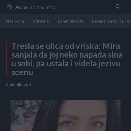
Jedna
Istina.info
Naslovna
Zdravlje
Zanimljivosti
Recepti za torte i k
Tresla se ulica od vriska: Mira
sanjala da joj neko napada sina
u sobi, pa ustala i videla jezivu
scenu
Zanimljivosti