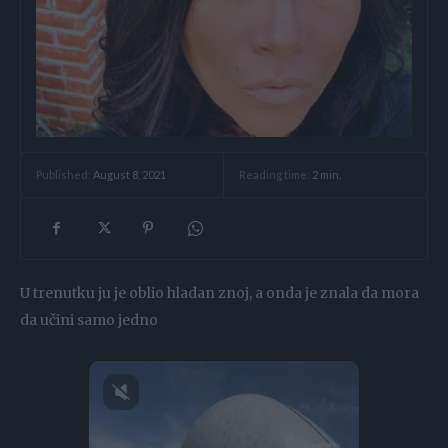
Reading time:
2
min.
Published:
August 8, 2021
U trenutku ju je oblio hladan znoj, a onda je znala da mora
da učini samo jedno