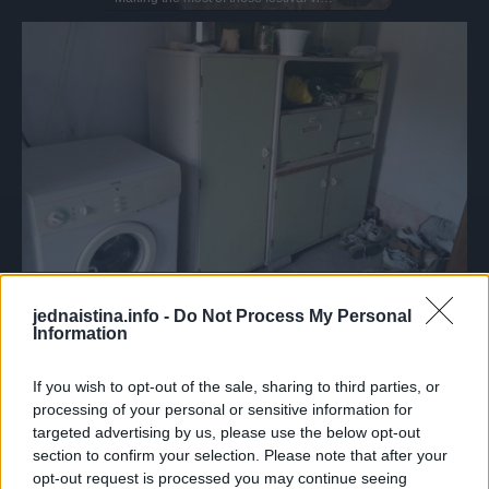
To je bio ključić od te fioke. I svi onako radoznalo
jednaistina.info -
Do Not Process My Personal
Information
otključavamo fioku i imamo šta i da vidimo: baka je…
If you wish to opt-out of the sale, sharing to third parties, or
Baka je godinama odvajala od penzije i uspjela je da sakupi
processing of your personal or sensitive information for
3.000 eura (pored toga bilo je i par čokolada i jedan
targeted advertising by us, please use the below opt-out
ratluk,za goste).
section to confirm your selection. Please note that after your
opt-out request is processed you may continue seeing