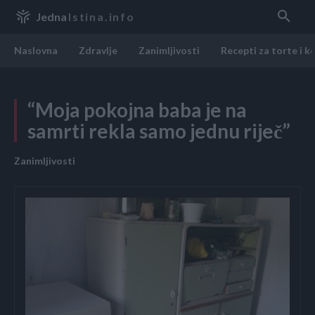
Jedna
Istina.info
Naslovna
Zdravlje
Zanimljivosti
Recepti za torte i k
“Moja pokojna baba je na
samrti rekla samo jednu riječ”
Zanimljivosti