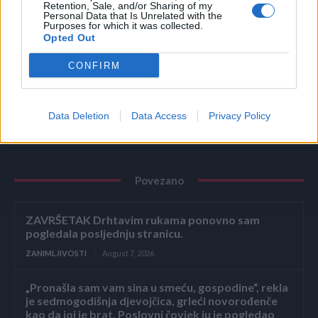
Retention, Sale, and/or Sharing of my
Personal Data that Is Unrelated with the
Purposes for which it was collected.
Opted Out
CONFIRM
Data Deletion
Data Access
Privacy Policy
Povezano
ZAVRŠETAK Drhtavim rukama ponovno sam
pogledala posljednju stranicu.
ZANIMLJIVOSTI
August 7, 2026
„Pronašla sam vam sina u smeću, gospodine“, rekla
je sedmogodišnja djevojčica, grleći novorođenče
kao da joj je brat. Poslovni čovjek ju je pogledao