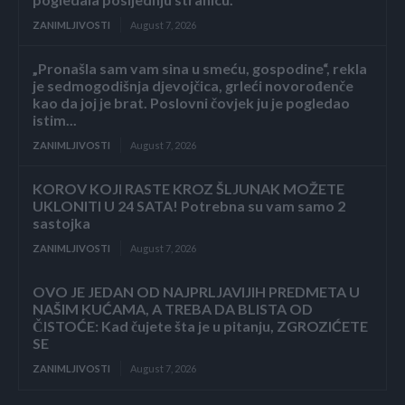
ZANIMLJIVOSTI
August 7, 2026
„Pronašla sam vam sina u smeću, gospodine“, rekla
je sedmogodišnja djevojčica, grleći novorođenče
kao da joj je brat. Poslovni čovjek ju je pogledao
istim...
ZANIMLJIVOSTI
August 7, 2026
KOROV KOJI RASTE KROZ ŠLJUNAK MOŽETE
UKLONITI U 24 SATA! Potrebna su vam samo 2
sastojka
ZANIMLJIVOSTI
August 7, 2026
OVO JE JEDAN OD NAJPRLJAVIJIH PREDMETA U
NAŠIM KUĆAMA, A TREBA DA BLISTA OD
ČISTOĆE: Kad čujete šta je u pitanju, ZGROZIĆETE
SE
ZANIMLJIVOSTI
August 7, 2026