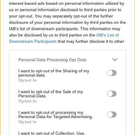
interest-based ads based on personal information utilized by
Uz to je bila i porukica koja je glasila “Djeco, ovo je moja
us or personal information disclosed to third parties prior to
ušteđevina za crne dane, ali pošto ste vi glupi i sigurno
your opt-out. You may separately opt-out of the further
disclosure of your personal information by third parties on the
niste otvarali kredenac, ili snajka nisi uopšte čistila moju
IAB’s list of downstream participants. This information may
kuću do sad, ovo potrošite na sebe, pošto ste moju sahranu
also be disclosed by us to third parties on the
IAB’s List of
već otplatili. Voli vas majka, svekrva, baka” Baba je kraljica…
Downstream Participants
that may further disclose it to other
third parties.
Personal Data Processing Opt Outs
I want to opt-out of the Sharing of my
personal data.
Opted In
I want to opt-out of the Sale of my
Personal Data.
Opted In
I want to opt-out of processing my
Personal Data for Targeted Advertising.
Opted In
I want to opt-out of Collection, Use,