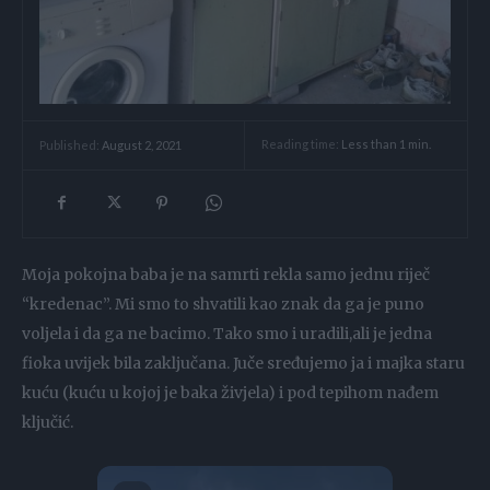
Reading time:
Less than 1
min.
Published:
August 2, 2021
Moja pokojna baba je na samrti rekla samo jednu riječ
“kredenac”. Mi smo to shvatili kao znak da ga je puno
voljela i da ga ne bacimo. Tako smo i uradili,ali je jedna
fioka uvijek bila zaključana. Juče sređujemo ja i majka staru
kuću (kuću u kojoj je baka živjela) i pod tepihom nađem
ključić.