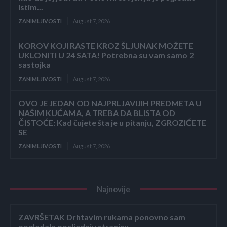
istim...
ZANIMLJIVOSTI
August 7, 2026
KOROV KOJI RASTE KROZ ŠLJUNAK MOŽETE
UKLONITI U 24 SATA! Potrebna su vam samo 2
sastojka
ZANIMLJIVOSTI
August 7, 2026
OVO JE JEDAN OD NAJPRLJAVIJIH PREDMETA U
NAŠIM KUĆAMA, A TREBA DA BLISTA OD
ČISTOĆE: Kad čujete šta je u pitanju, ZGROZIĆETE
SE
ZANIMLJIVOSTI
August 7, 2026
Najnovije
ZAVRŠETAK Drhtavim rukama ponovno sam
pogledala posljednju stranicu.