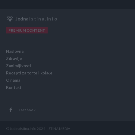
Jedna
Istina.info
PREMIUM CONTENT
Naslovna
Zdravlje
Zanimljivosti
Recepti za torte i kolače
O nama
Kontakt
Facebook
© JedinaIstina.info 2024 - ISTINA MEDIA