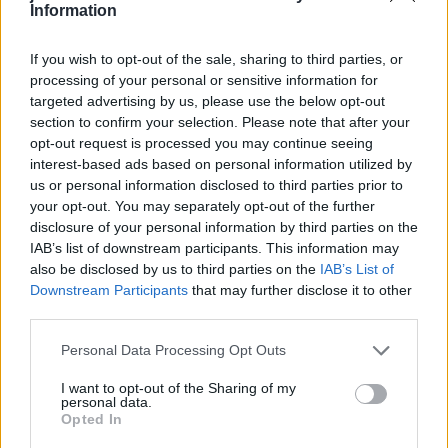
Information
If you wish to opt-out of the sale, sharing to third parties, or
processing of your personal or sensitive information for
targeted advertising by us, please use the below opt-out
section to confirm your selection. Please note that after your
opt-out request is processed you may continue seeing
interest-based ads based on personal information utilized by
us or personal information disclosed to third parties prior to
– Vlažne kesice crnog čaja čuvaju metalno posuđe od
your opt-out. You may separately opt-out of the further
rđanja. Nakon svake upotrebe treba ih premazati vlažnim
disclosure of your personal information by third parties on the
kesicama i to će stvoriti zaštitni sloj koji će spriječiti
IAB’s list of downstream participants. This information may
also be disclosed by us to third parties on the
IAB’s List of
korodiranje.
Downstream Participants
that may further disclose it to other
third parties.
– Masno posuđe je teško oprati, ali u razgradnji
Personal Data Processing Opt Outs
tvrdokornih mrlja najbolje će pomoći kesice čaja. Posuđe
treba staviti u vruću vodu i dodati dvije do tri kesice i
I want to opt-out of the Sharing of my
personal data.
ostaviti pet minuta. Nakon toga će ispiranje sudova postati
Opted In
lakše. – Čaj uklanja mrlje i prljavštinu na ogledalima.