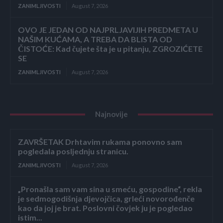
ZANIMLJIVOSTI
August 7, 2026
OVO JE JEDAN OD NAJPRLJAVIJIH PREDMETA U
NAŠIM KUĆAMA, A TREBA DA BLISTA OD
ČISTOĆE: Kad čujete šta je u pitanju, ZGROZIĆETE
SE
ZANIMLJIVOSTI
August 7, 2026
Najnovije
ZAVRŠETAK Drhtavim rukama ponovno sam
pogledala posljednju stranicu.
ZANIMLJIVOSTI
August 7, 2026
„Pronašla sam vam sina u smeću, gospodine“, rekla
je sedmogodišnja djevojčica, grleći novorođenče
kao da joj je brat. Poslovni čovjek ju je pogledao
istim...