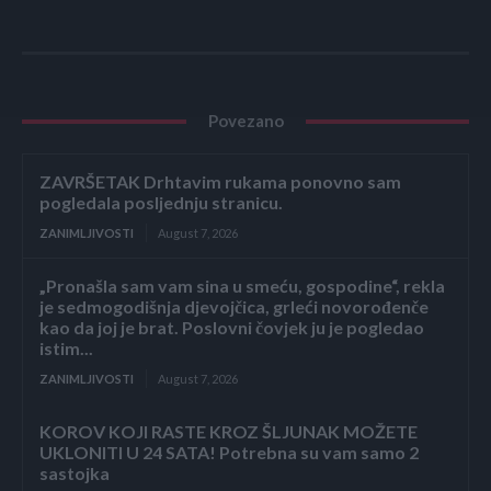
Povezano
ZAVRŠETAK Drhtavim rukama ponovno sam
pogledala posljednju stranicu.
ZANIMLJIVOSTI
August 7, 2026
„Pronašla sam vam sina u smeću, gospodine“, rekla
je sedmogodišnja djevojčica, grleći novorođenče
kao da joj je brat. Poslovni čovjek ju je pogledao
istim...
ZANIMLJIVOSTI
August 7, 2026
KOROV KOJI RASTE KROZ ŠLJUNAK MOŽETE
UKLONITI U 24 SATA! Potrebna su vam samo 2
sastojka