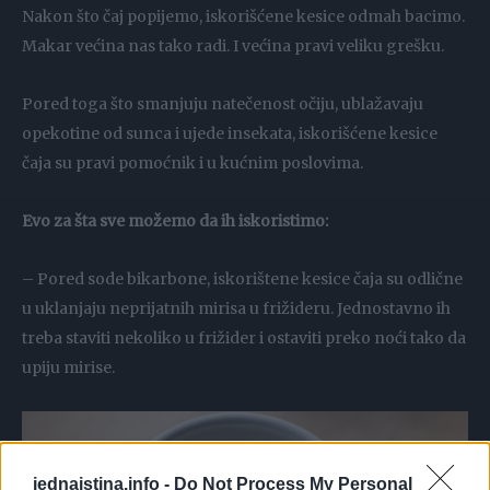
Nakon što čaj popijemo, iskorišćene kesice odmah bacimo.
Makar većina nas tako radi. I većina pravi veliku grešku.
Pored toga što smanjuju natečenost očiju, ublažavaju
opekotine od sunca i ujede insekata, iskorišćene kesice
čaja su pravi pomoćnik i u kućnim poslovima.
Evo za šta sve možemo da ih iskoristimo:
– Pored sode bikarbone, iskorištene kesice čaja su odlične
u uklanjaju neprijatnih mirisa u frižideru. Jednostavno ih
treba staviti nekoliko u frižider i ostaviti preko noći tako da
upiju mirise.
jednaistina.info -
Do Not Process My Personal