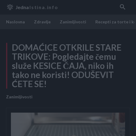
Jedna
Istina.info
Naslovna
Zdravlje
Zanimljivosti
Recepti za torte i k
DOMAĆICE OTKRILE STARE
TRIKOVE: Pogledajte čemu
služe KESICE ČAJA, niko ih
tako ne koristi! ODUŠEVIT
ĆETE SE!
Zanimljivosti