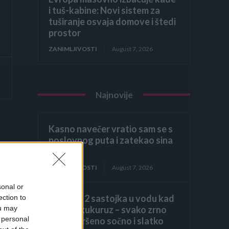
i tuš-kabine: Novi sistem za
tuširanje osvaja domove i štedi
prostor
ZANIMLJIVOSTI
August 7, 2026
Najnovije
Kasno navečer vratio sam se s
poslovnog puta i zatekao sina
kako
ZANIMLJIVOSTI
August 7, 2026
sonal or
Dodajte 2 sastojka u vodu kad
ection to
kuhate kukuruz – svako zrno
ou may
 personal
biće savršeno sočno i slatko