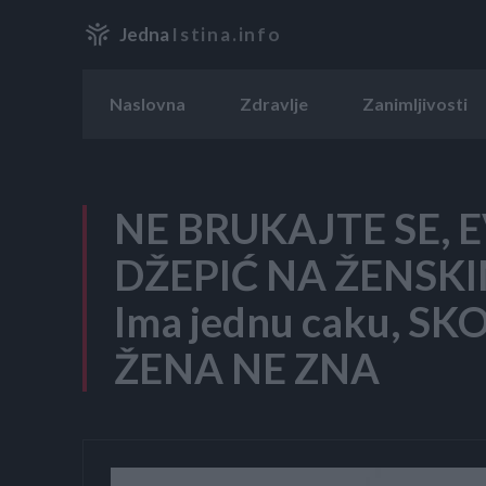
Jedna
Istina.info
Naslovna
Zdravlje
Zanimljivosti
NE BRUKAJTE SE, 
DŽEPIĆ NA ŽENSK
Ima jednu caku, S
ŽENA NE ZNA