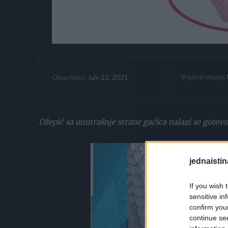
Vrijeme citanja:
July 22, 2021
Objavljeno:
Džepić sa unutrašnje strane gaćica nalazi se gotovo
jednaistin
If you wish 
sensitive in
confirm you
continue se