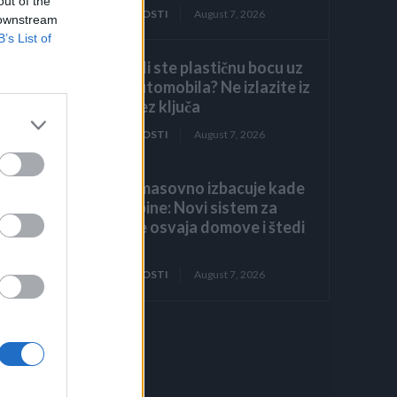
out of the
ZANIMLJIVOSTI
August 7, 2026
 downstream
B’s List of
Primijetili ste plastičnu bocu uz
točak automobila? Ne izlazite iz
vozila bez ključa
ZANIMLJIVOSTI
August 7, 2026
Evropa masovno izbacuje kade
i tuš-kabine: Novi sistem za
tuširanje osvaja domove i štedi
prostor
ZANIMLJIVOSTI
August 7, 2026