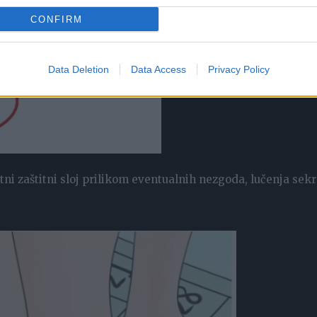
CONFIRM
Data Deletion
Data Access
Privacy Policy
tni zaštitni sloj prilikom eventualnih nezgoda, lučenja sek