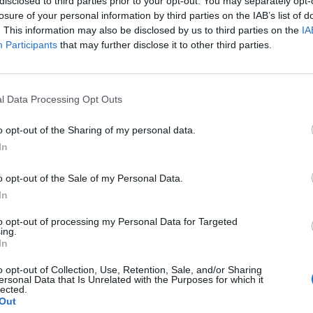
disclosed to third parties prior to your opt-out. You may separately opt-
losure of your personal information by third parties on the IAB’s list of
. This information may also be disclosed by us to third parties on the
IA
Participants
that may further disclose it to other third parties.
l Data Processing Opt Outs
o opt-out of the Sharing of my personal data.
In
šiva s unutrašnje strane gaćica je čisto higijenski.
o opt-out of the Sale of my Personal Data.
In
to opt-out of processing my Personal Data for Targeted
ing.
In
o opt-out of Collection, Use, Retention, Sale, and/or Sharing
ersonal Data that Is Unrelated with the Purposes for which it
lected.
Out