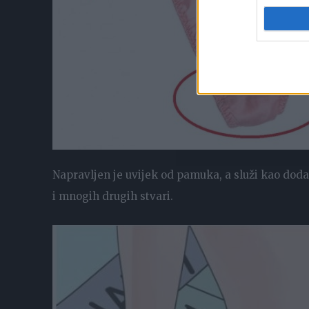
Napravljen je uvijek od pamuka, a služi kao doda
i mnogih drugih stvari.