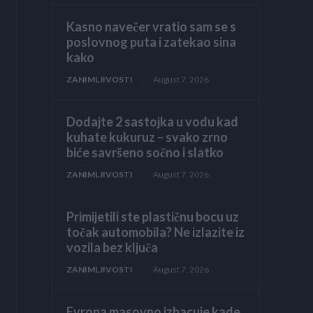
Kasno navečer vratio sam se s
poslovnog puta i zatekao sina
kako
ZANIMLJIVOSTI
August 7, 2026
Dodajte 2 sastojka u vodu kad
kuhate kukuruz – svako zrno
biće savršeno sočno i slatko
ZANIMLJIVOSTI
August 7, 2026
Primijetili ste plastičnu bocu uz
točak automobila? Ne izlazite iz
vozila bez ključa
ZANIMLJIVOSTI
August 7, 2026
Evropa masovno izbacuje kade