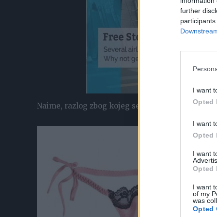
information 
further disc
participants
Downstream 
Persona
I want t
Opted 
Naime, razlog zbog kojeg se ovaj komad tkanine za
I want t
Opted 
I want 
Advertis
Opted 
I want t
of my P
was col
Opted 