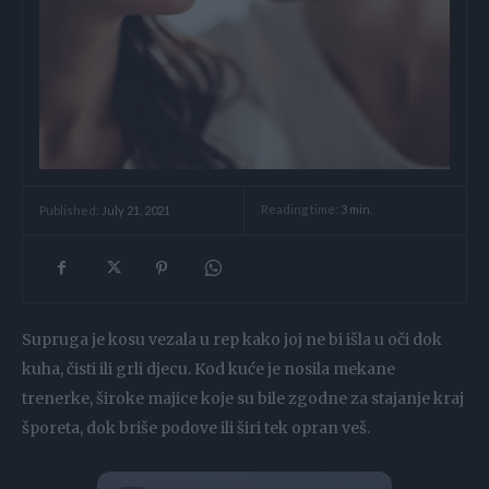
Reading time:
3
min.
Published:
July 21, 2021
Supruga je kosu vezala u rep kako joj ne bi išla u oči dok
kuha, čisti ili grli djecu. Kod kuće je nosila mekane
trenerke, široke majice koje su bile zgodne za stajanje kraj
šporeta, dok briše podove ili širi tek opran veš.