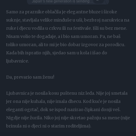
Roland Morley Brown is a New Zealand snowboarder, known for backcountry missions and big mountain descents! He’s sailed to the fjords of Norway and tracked fresh lines at The Remarkables in NZ He's ridden out on some dreamy lines, the top snowboarding spots are always unmatched! What's your favorite snowboarding spot?
Japan’s new generation is sending it higher than ever! Meet Ayaki Omori, a 17-year-old freestyle MTB rider He’s known for landing tricks that some pros won’t even attempt
DO NOT TRY Kayaker disappears into rushing wate
DO NOT TRY Huge 10m Sandpit drop... Enea achieved a Swiss record with this 1
Samo za praznike oblačila je elegantne bluze i široke
suknje, stavljala velike minđuše u uši, bezbroj narukvica na
ruke i djecu vodila u crkvu ili na festivale. Išli su bez mene.
Nisam volio te događaje, a i bio sam umoran. Pa, ne baš
toliko umoran, ali to mi je bio dobar izgovor za porodicu.
Kada bih ispratio njih, sjedao sam u kola i išao do
ljubavnice.
Da, prevario sam ženu!
Ljubavnica je nosila kosu puštenu niz leđa. Nije joj smetala
jer ona nije kuhala, nije imala dhecu. Kod kuće je nosila
eleganti ogrtač, dok se ispod nazirao čipkani donji veš.
Nigdje nije žurila. Niko joj nije skretao pažnju sa mene (nije
brinula ni o djeci ni o starim roditeljima).