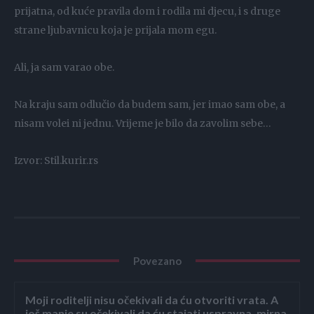
prijatna, od kuće pravila dom i rodila mi djecu, i s druge
strane ljubavnicu koja je prijala mom egu.
Ali, ja sam varao obe.
Na kraju sam odlučio da budem sam, jer imao sam obe, a
nisam volei ni jednu. Vrijeme je bilo da zavolim sebe…
Izvor: Stil.kurir.rs
Povezano
Moji roditelji nisu očekivali da ću otvoriti vrata. A
još manje su očekivali da ću stajati uspravna, mirna