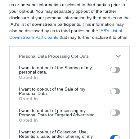
Bilo mi je sasvim uredu da je predstavljam kolegama na
us or personal information disclosed to third parties prior to
poslu. Bila je uzorna žena.
your opt-out. You may separately opt-out of the further
disclosure of your personal information by third parties on the
IAB’s list of downstream participants. This information may
Prijatelji su već navikli na moj dvostruki život. Zavidjeli su
also be disclosed by us to third parties on the
IAB’s List of
mi na ljubavnici, ali su voljeli da dođu kod mene kući, da ih
Downstream Participants
that may further disclose it to other
ugosti moja žena koja je vrhunski spremala baklave, pite,
third parties.
torte….Malo njih je imalo sreće da oženi takvu domaćicu.
Personal Data Processing Opt Outs
Napuštajući moju kuću, u glavi im se uvijek motalo isto
I want to opt-out of the Sharing of my
personal data.
pitanje: “Pa, šta ova budala još želi, pored ovakve žene….”
Opted In
I want to opt-out of the Sale of my
U takvim trenucima bio sam veoma ponosan na svoju
Personal Data.
Opted In
porodicu, jer sam imao udoban i čist dom, lijepu i pametnu
suprugu i djecu.
I want to opt-out of processing my
Personal Data for Targeted Advertising.
Opted In
Vrijeme je brzo prolazilo, život se nije bitno mijenjao.
I want to opt-out of Collection, Use,
Navikao sam se na ljubavnicu, isto kao i na suprugu.
Retention, Sale, and/or Sharing of my