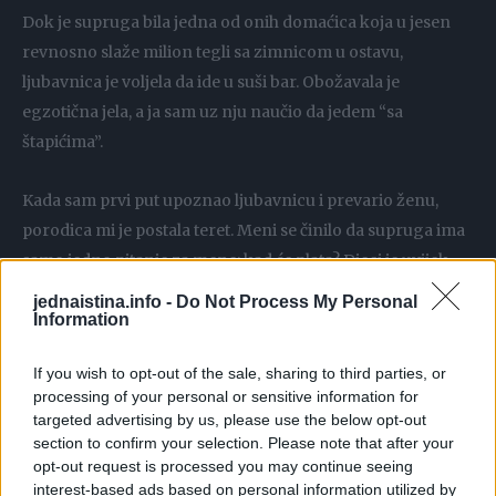
Dok je supruga bila jedna od onih domaćica koja u jesen
revnosno slaže milion tegli sa zimnicom u ostavu,
ljubavnica je voljela da ide u suši bar. Obožavala je
egzotična jela, a ja sam uz nju naučio da jedem “sa
štapićima”.
Kada sam prvi put upoznao ljubavnicu i prevario ženu,
porodica mi je postala teret. Meni se činilo da supruga ima
samo jedno pitanje za mene: kad će plata? Djeci je uvijek
nešto trebalo: cipele, ranac za školu, pribor ….
jednaistina.info -
Do Not Process My Personal
Information
Ljubavnica mi je uvijek poklanjala neke sitnice, prijatne
If you wish to opt-out of the sale, sharing to third parties, or
poklončiće koje sam vešto skrivao od žene. I ja sam njoj
processing of your personal or sensitive information for
davao poklone, koje je ona sama birala.
targeted advertising by us, please use the below opt-out
section to confirm your selection. Please note that after your
Supruga je i nakon par godina i troje djece, ostala vitka.
opt-out request is processed you may continue seeing
interest-based ads based on personal information utilized by