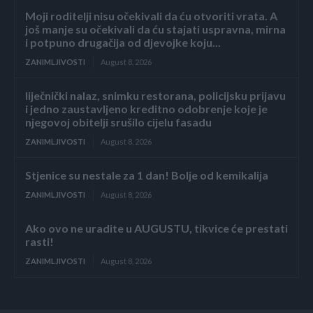
Moji roditelji nisu očekivali da ću otvoriti vrata. A
još manje su očekivali da ću stajati uspravna, mirna
i potpuno drugačija od djevojke koju...
ZANIMLJIVOSTI
August 8, 2026
liječnički nalaz, snimku restorana, policijsku prijavu
i jedno zaustavljeno kreditno odobrenje koje je
njegovoj obitelji srušilo cijelu fasadu
ZANIMLJIVOSTI
August 8, 2026
Stjenice su nestale za 1 dan! Bolje od kemikalija
ZANIMLJIVOSTI
August 8, 2026
Ako ovo ne uradite u AUGUSTU, tikvice će prestati
rasti!
ZANIMLJIVOSTI
August 8, 2026