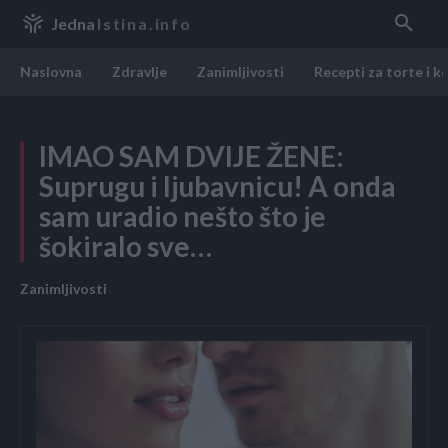
Jedna
Istina.info
Naslovna
Zdravlje
Zanimljivosti
Recepti za torte i k
IMAO SAM DVIJE ŽENE:
Suprugu i ljubavnicu! A onda
sam uradio nešto što je
šokiralo sve…
Zanimljivosti