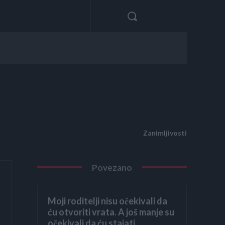
Zanimljivosti
Povezano
Moji roditelji nisu očekivali da
ću otvoriti vrata. A još manje su
očekivali da ću stajati