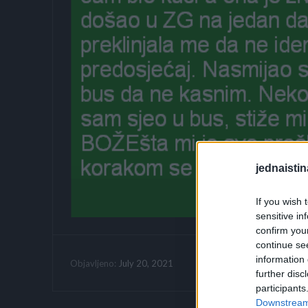
jednaistin
If you wish 
sensitive in
confirm you
continue se
information 
Vrijeme citanja:
July 20, 2021
Objavljeno:
further disc
participants
Downstream 