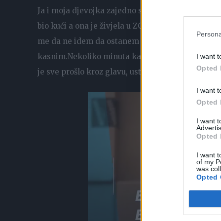
Ja i moja djevojka zajedno smo studirali u Zagr
bio kući a ona je živjela u ZG. Zbog ispita sam d
Persona
me da ne idem da ostanem jer ima neki loš predo
kasnim.Nekoliko minuta kasnije samo što sam sjeo
I want t
Opted 
je sve prošlo kroz glavu, ustajem i žurnim korak
I want t
Opted 
I want 
Advertis
Opted 
I want t
of my P
was col
Opted 