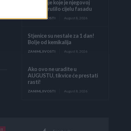
odobrenje koje je njegovoj
obitelji srušilo cijelu fasadu
ZANIMLJIVOSTI
August 8, 2026
Stjenice su nestale za 1 dan!
Bolje od kemikalija
ZANIMLJIVOSTI
August 8, 2026
Ako ovo ne uradite u
AUGUSTU, tikvice će prestati
rasti!
ZANIMLJIVOSTI
August 8, 2026
NT