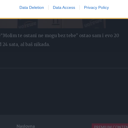
Data Deletion
Data Access
Privacy Policy
e“Molim te ostani ne mogu bez tebe” ostao sam i evo 20
 24 sata, al baš nikada.
Naslovna
PREMIUM CONTE