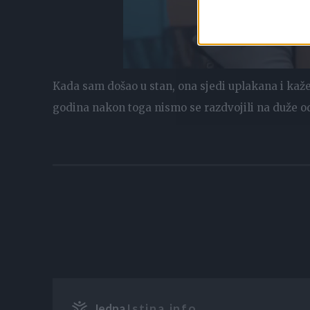
Kada sam došao u stan, ona sjedi uplakana i kaž
godina nakon toga nismo se razdvojili na duže od
Jedna
Istina.info