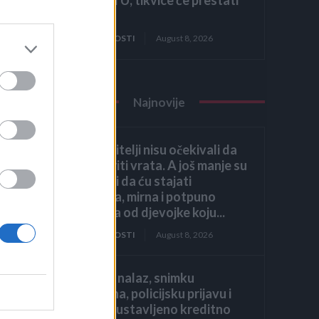
rasti!
am
la
ZANIMLJIVOSTI
August 8, 2026
mi
Najnovije
Moji roditelji nisu očekivali da
ću otvoriti vrata. A još manje su
očekivali da ću stajati
uspravna, mirna i potpuno
drugačija od djevojke koju...
ZANIMLJIVOSTI
August 8, 2026
liječnički nalaz, snimku
restorana, policijsku prijavu i
jedno zaustavljeno kreditno