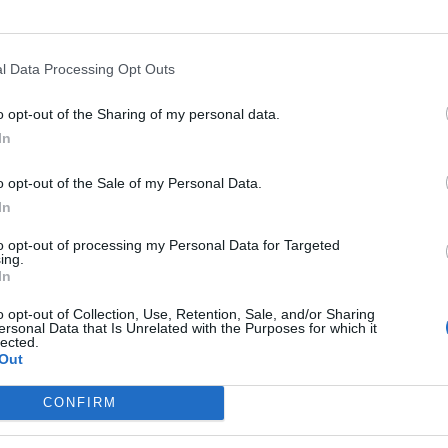
ebu inače smo iz Rijeke. Zbog nekih obaveza jedan period s
ošao u ZG na jedan dan i kada sam se trebao vratiti preklinja
l Data Processing Opt Outs
sjećaj.Nasmijao sam se poljubio je i krenuo na bus da ne
 u bus, stiže mi poruka: “Vrati seeee, hitno je”. BOŽE šta 
o opt-out of the Sharing of my personal data.
In
om se vratim.
o opt-out of the Sale of my Personal Data.
In
to opt-out of processing my Personal Data for Targeted
ing.
In
o opt-out of Collection, Use, Retention, Sale, and/or Sharing
ersonal Data that Is Unrelated with the Purposes for which it
lected.
Out
CONFIRM