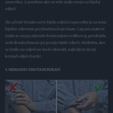
neuredno. A posebno ako se vide mrlje znoja na bijeloj
odjeći.
Šta učiniti
: Uzmite novu bijelu odjeću i uporedite ju sa svim
bijelim odjevnim predmetima koje imate. Lagani znakovi
žutila se mogu ukloniti dodavanjem vodikovog peroksida,
sode ili soka limuna pri pranju bijele odjeće. Međutim, ako
se žutilo na odjeći ne može ukloniti, najbolje je da taj
komad odjeće bacite.
3. NEMARNO SMOTANI RUKAVI