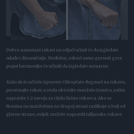
Dobro namotani rukavi na odjeći učinit će da izgledate
mlađe i dinamičnije. Međutim, rukavi samo gurnuti gore
poput harmonike će učiniti da izgledate nemarno.
Kako da to učinite ispravno:
Otkopčate dugmad na rukavu,
poravnajte rukav, a onda okrenite manžetu iznutra, zatim
napravite 1-2 zavoja za cijelu širinu rukavca. Ako se
tkanina na manžetima na drugoj strani razlikuje u boji od
glavne strane, uvijek možete napraviti talijanske rukave.