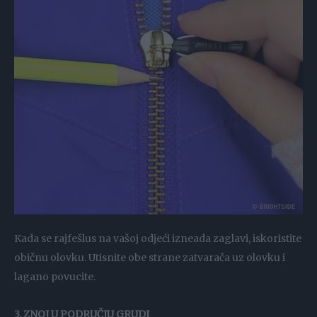
Kada se rajfešlus na vašoj odjeći izneada zaglavi, iskoristite
običnu olovku. Utisnite obe strane zatvarača uz olovku i
lagano povucite.
3. ZNOJ U PODRUČJU GRUDI