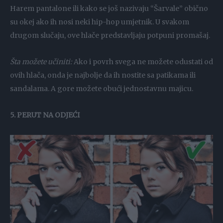
Harem pantalone ili kako se još nazivaju “Šarvale” obično
su okej ako ih nosi neki hip-hop umjetnik. U svakom
drugom slučaju, ove hlače predstavljaju potpuni promašaj.
Šta možete učiniti:
Ako i povrh svega ne možete odustati od
ovih hlača, onda je najbolje da ih nostite sa patikama ili
sandalama. A gore možete obući jednostavnu majicu.
5. PERUT NA ODJEĆI