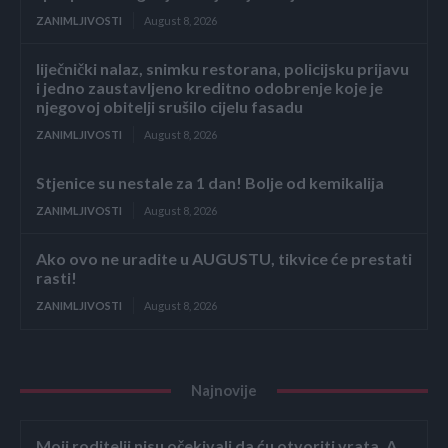
ZANIMLJIVOSTI
August 8, 2026
liječnički nalaz, snimku restorana, policijsku prijavu
i jedno zaustavljeno kreditno odobrenje koje je
njegovoj obitelji srušilo cijelu fasadu
ZANIMLJIVOSTI
August 8, 2026
Stjenice su nestale za 1 dan! Bolje od kemikalija
ZANIMLJIVOSTI
August 8, 2026
Ako ovo ne uradite u AUGUSTU, tikvice će prestati
rasti!
ZANIMLJIVOSTI
August 8, 2026
Najnovije
Moji roditelji nisu očekivali da ću otvoriti vrata. A