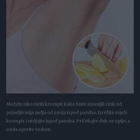
Možete iskoristiti krompir kako biste smanjili rizik od
pojavljivanja mrlja od znoja ispod pazuha. Izrežite svježi
krompir i utrljajte ispod pazuha. Pričekajte dok ne upije, a
onda operite vodom.