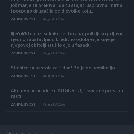
još manje su očekivali da ću stajati uspravna, mirna
i potpuno drugačija od djevojke koju...
ZANIMLJIVOSTI
August 8, 2026
liječnički nalaz, snimku restorana, policijsku prijavu
i jedno zaustavljeno kreditno odobrenje koje je
njegovoj obitelji srušilo cijelu fasadu
ZANIMLJIVOSTI
August 8, 2026
Stjenice su nestale za 1 dan! Bolje od kemikalija
ZANIMLJIVOSTI
August 8, 2026
Ako ovo ne uradite u AUGUSTU, tikvice će prestati
rasti!
ZANIMLJIVOSTI
August 8, 2026