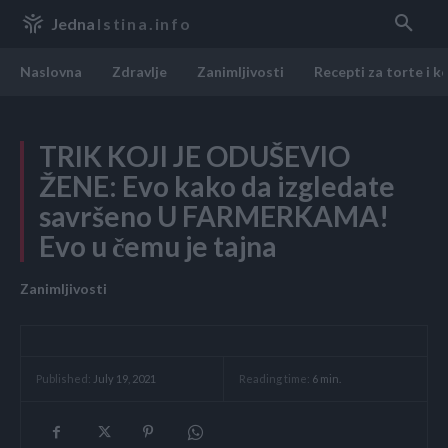
Jedna
Istina.info
Naslovna
Zdravlje
Zanimljivosti
Recepti za torte i k
TRIK KOJI JE ODUŠEVIO
ŽENE: Evo kako da izgledate
savršeno U FARMERKAMA!
Evo u čemu je tajna
Zanimljivosti
Reading time:
6
min.
Published:
July 19, 2021