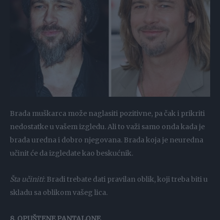
Brada muškarca može naglasiti pozitivne, pa čak i prikriti
nedostatke u vašem izgledu. Ali to važi samo onda kada je
brada uredna i dobro njegovana. Brada koja je neuredna
učinit će da izgledate kao beskućnik.
Šta učiniti
: Bradi trebate dati pravilan oblik, koji treba biti u
skladu sa oblikom vašeg lica.
8. OPUŠTENE PANTALONE