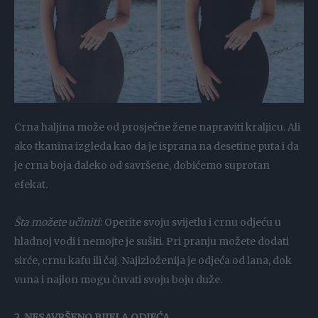
Crna haljina može od prosječne žene napraviti kraljicu. Ali
ako tkanina izgleda kao da je isprana na desetine puta i da
je crna boja daleko od savršene, dobićemo suprotan
efekat.
Šta možete učiniti
: Operite svoju svijetlu i crnu odjeću u
hladnoj vodi i nemojte je sušiti. Pri pranju možete dodati
sirće, crnu kafu ili čaj. Najizloženija je odjeća od lana, dok
vuna i najlon mogu čuvati svoju boju duže.
2. NESAVRŠENO BIJELA ODJEĆA