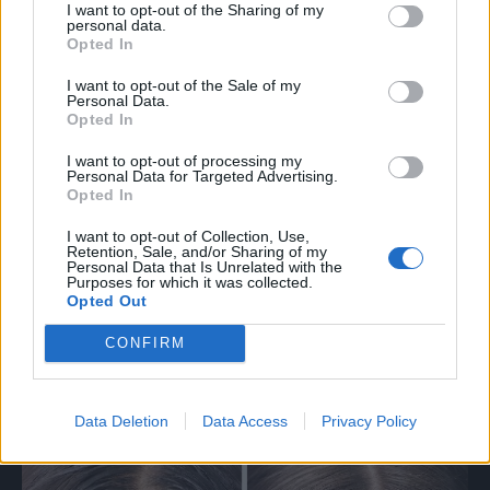
I want to opt-out of the Sharing of my
peršuna među zubima – sve su to stvarčice koje se lako
personal data.
Opted In
primjećuju na nekome, a posebno ako smo osobu tek
upoznali.
I want to opt-out of the Sale of my
Personal Data.
Opted In
Šta učiniti:
Prije odlaska iz kuće, odvojite nekoliko minuta
I want to opt-out of processing my
da biste pregledali sebe u ogledali. Isto to učinite i nakon
Personal Data for Targeted Advertising.
što popijete kafu ili pojedete nešto.
Opted In
I want to opt-out of Collection, Use,
Ovo nisu jedini trikovi koji vas mogu spasiti neprijatnih
Retention, Sale, and/or Sharing of my
Personal Data that Is Unrelated with the
situacija. Pogledajte na šta još trebate obratiti pažnju:
Purposes for which it was collected.
Opted Out
1. MASNA KOSA
CONFIRM
Data Deletion
Data Access
Privacy Policy