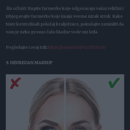
Šta učiniti:
Kupite farmerke koje odgovaraju vašoj veličini i
izbjegavajte farmerke koje imaju veoma nizak struk. Kako
biste kontrolisali položaj kralježnice, pokušajte zamisliti da
vam je neko prosuo čašu hladne vode niz leđa.
Pogledajte i ovaj trik:
https://youtu.be/j5v2CN18rDc
9. NEUREDAN MAKEUP