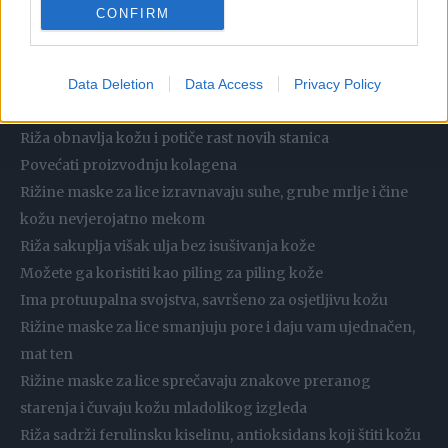
zacjeljivanje ožiljaka. Rižina se voda godinama koristi u
CONFIRM
Aziji i proizvodi se mnogo proizvoda.
Poboljšati čvrstoću i elastičnost kože
Data Deletion
Data Access
Privacy Policy
Poboljšavaju protok krvi u koži
Riža obnavlja kožu i potiče rast novih stanica
Povećati proizvodnju kolagena
Rižine maske za lice izravnavaju suhe, grube mrlje i čine
kožu nevjerojatno mekom
Riža sakuplja višak ulja bez isušivanja kože
Možete ga koristiti kao piling za piling kože
Ima protuupalna svojstva, savršeno za osjetljivu kožu
Rižine maske za lice smanjuju pore i daju vam ujednačen,
mat ten
Rižine maske za lice sprečavaju znakove preranog
starenja i čuvaju kožu mladolikog izgleda
Riža sadrži ferulinsku kiselinu, antioksidans koji štiti kožu