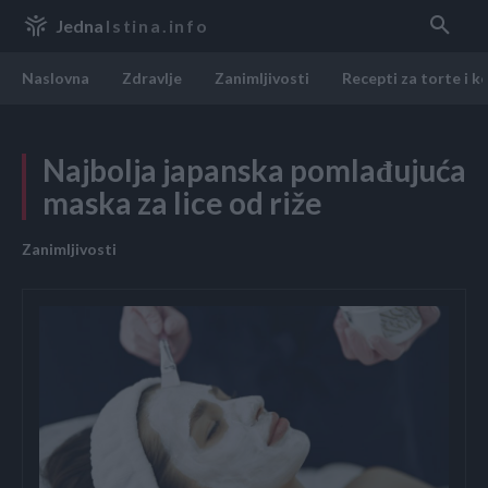
Jedna
Istina.info
Naslovna
Zdravlje
Zanimljivosti
Recepti za torte i k
Najbolja japanska pomlađujuća
maska za lice od riže
Zanimljivosti