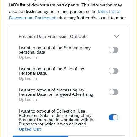
IAB’s list of downstream participants. This information may
s osjetljivom kožom jer su svi sastojci prirodni i
also be disclosed by us to third parties on the
IAB’s List of
hipoalergenski.
Downstream Participants
that may further disclose it to other
third parties.
Već znate da riža, osim hrane, ima i mnoštvo korisnih
Personal Data Processing Opt Outs
svojstava. To je vrlo moćan antioksidans i čak može
povećati imunitet organizma. Ovaj će članak govoriti o
I want to opt-out of the Sharing of my
personal data.
blagodatima riže vode za lice, koje uključuju slične
Opted In
jedinstvene osobine.
I want to opt-out of the Sale of my
Personal Data.
Opted In
Rižinu vodu možete držati u hladnjaku do 4 dana. Koristite
ga ujutro i navečer kao tonik za lice. Možete ga zamrznuti
I want to opt-out of processing my
Personal Data for Targeted Advertising.
u kalupima za led i koristiti za masažu lica.
Opted In
I want to opt-out of Collection, Use,
10 Blagodati rižine maske za lice
Retention, Sale, and/or Sharing of my
Personal Data that Is Unrelated with the
U kozmetici se riža koristi za posvjetljivanje i izbjeljivanje
Purposes for which it was collected.
Opted Out
kože, zaglađivanje bora, regeneraciju stanica kože i