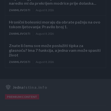
naredio mi da prekrijem modrice prije dolaska...
ZANIMLJIVOSTI
August 8, 2026
Hronični bolesnici moraju da obrate pažnju na ovo
tokom ljetovanja: Pravilo broj 1.
ZANIMLJIVOSTI
August 8, 2026
Znate li čemu sve može poslužiti tipka za
glasnoću? Ima 7 funkcija, a jedna vam može spasiti
život
ZANIMLJIVOSTI
August 8, 2026
Jedna
Istina.info
PREMIUM CONTENT