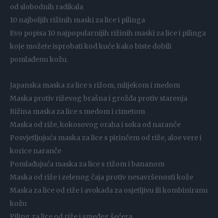
od slobodnih radikala
10 najboljih rižinih maski za lice i pilinga
Evo popisa 10 najpopularnijih rižinih maski za lice i pilinga
koje možete isprobati kod kuće kako biste dobili
pomlađenu kožu.
Japanska maska ​​za lice s rižom, mlijekom i medom
Maska protiv riževog brašna i grožđa protiv starenja
Rižina maska ​​za lice s medom i cimetom
Maska od riže, kokosovog oraha i soka od naranče
Posvjetljujuća maska ​​za lice s pirinčem od riže, aloe vere i
korice naranče
Pomlađujuća maska ​​za lice s rižom i bananom
Maska od riže i zelenog čaja protiv nesavršenosti kože
Maska za lice od riže i avokada za osjetljivu ili kombiniranu
kožu
Piling za lice od riže i smeđeg šećera