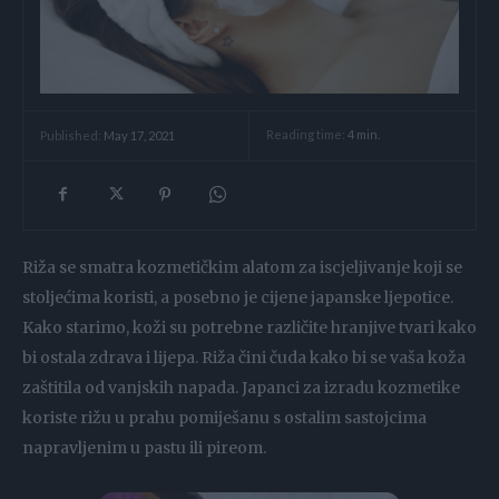
Reading time:
4
min.
Published:
May 17, 2021
Riža se smatra kozmetičkim alatom za iscjeljivanje koji se
stoljećima koristi, a posebno je cijene japanske ljepotice.
Kako starimo, koži su potrebne različite hranjive tvari kako
bi ostala zdrava i lijepa. Riža čini čuda kako bi se vaša koža
zaštitila od vanjskih napada. Japanci za izradu kozmetike
koriste rižu u prahu pomiješanu s ostalim sastojcima
napravljenim u pastu ili pireom.