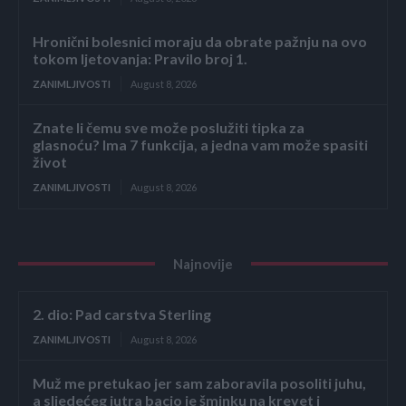
Hronični bolesnici moraju da obrate pažnju na ovo
tokom ljetovanja: Pravilo broj 1.
ZANIMLJIVOSTI
August 8, 2026
Znate li čemu sve može poslužiti tipka za
glasnoću? Ima 7 funkcija, a jedna vam može spasiti
život
ZANIMLJIVOSTI
August 8, 2026
Najnovije
2. dio: Pad carstva Sterling
ZANIMLJIVOSTI
August 8, 2026
Muž me pretukao jer sam zaboravila posoliti juhu,
a sljedećeg jutra bacio je šminku na krevet i