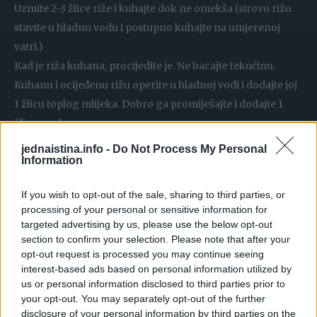
Uzmite 2-3 žlice riže i kuhajte dok ne omekša (sirovu rižu
stavite u hladnu vodu i postupno kuhajte na umjerenoj
vatri.)
Kad je riža kuhana, procijedite je. Ne bacajte tekućinu.
Kuhanu i ocijeđenu rižu operite u hladnoj vodi i dodajte joj
1 žlicu toplog mlijeka. Dobro ga promiješajte i dodajte 1
žlicu meda.
Kad je smjesa pripremljena, nanesite masku na očišćeno
jednaistina.info -
Do Not Process My Personal
Information
lice i vrat.
Ostavite 20-30 minuta i isperite tekućinom u kojoj se
If you wish to opt-out of the sale, sharing to third parties, or
kuhala riža
processing of your personal or sensitive information for
Riža je nevjerojatan i svestran prehrambeni proizvod
targeted advertising by us, please use the below opt-out
sposoban učinkovito nahraniti ljudsko tijelo i pomladiti
section to confirm your selection. Please note that after your
opt-out request is processed you may continue seeing
njegove funkcije. Voda od riže svijetla je točka među
interest-based ads based on personal information utilized by
ostalim prirodnim proizvodima za njegu kože, uključujući
us or personal information disclosed to third parties prior to
maske. Potonji se koristi za istodobno čišćenje, njegu i
your opt-out. You may separately opt-out of the further
hidrataciju kože. Ovaj je pristup posebno koristan za ljude
disclosure of your personal information by third parties on the