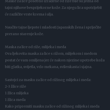
Maske za lice posebno izrađene od riže bile su jedna od
tajni njihove besprijekorne kože. Za njegu lica upotrijebit
će različite vrste krema i ulja.
Naučite tajne ljepote i mladosti Japanskih žena i spriječite
prerano starenje kože.
Maska za lice od riže, mlijeka i meda
Ova ljekovita maska ​​za lice s rižom, mlijekom i medom
postat će vam omiljena jer će nakon njezine upotrebe koža
biti glatka, svijetla, vrlo mekana, svilenkasta i sjajna.
Sastojci za masku za lice od rižinog mlijeka i meda:
2-3 žlice riže
1 žlica mlijeka
1 žlica meda
Kako pripremiti masku za lice od rižinog mlijeka i meda