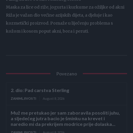
Maska za lice od riže, jogurta i kurkume za ožiljke od akni
Riža je važan dio većine azijskih dijeta, a djeluje i kao
kozmetički proizvod. Pomaže u liječenju problema s
kožom i kosom poput akni, bora i peruti.
Povezano
2. dio: Pad carstva Sterling
ZANIMLJIVOSTI
August 8, 2026
Muž me pretukao jer sam zaboravila posoliti juhu,
a sljedećeg jutra bacio je šminku na krevet i
naredio mi da prekrijem modrice prije dolaska...
ZANIMLJIVOSTI
August 8, 2026